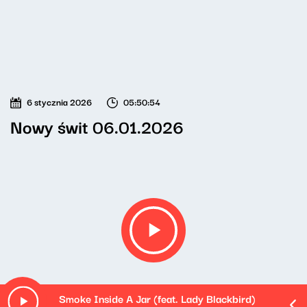
6 stycznia 2026
05:50:54
Nowy świt 06.01.2026
Smoke Inside A Jar (feat. Lady Blackbird)