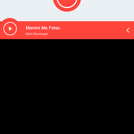
Martini Me Fatso
Matt Berninger
Opis podcastu
Cztery godziny porannego budzenia - od poniedziałku
do czwartku. Rozmowy z gośćmi: ekspertami i
komentatorami, polityka oczami (i uszami) Klaudiusza
Slezaka, sportowa Ostra Gra, kąciki tematyczne oraz
rozmaitości od naszych wszędobylskich reporterek i