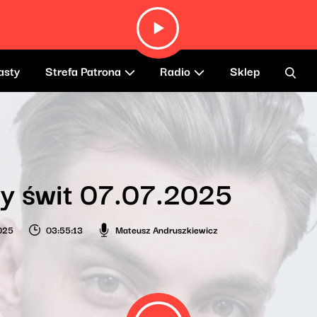
asty
Strefa Patrona
Radio
Sklep
y świt 07.07.2025
2025
03:55:13
Mateusz Andruszkiewicz