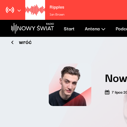
Ripples
Ian Brown
Start
Antena
Podc
wróć
Now
7 lipca 