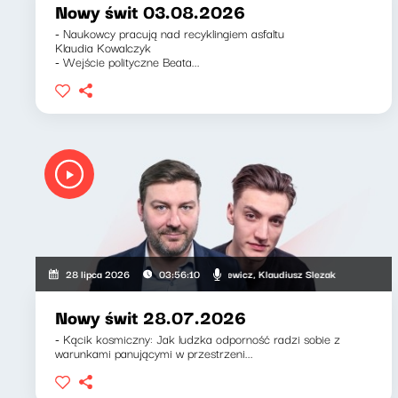
Nowy świt 03.08.2026
- Naukowcy pracują nad recyklingiem asfaltu
Klaudia Kowalczyk
- Wejście polityczne Beata...
Mateusz Andruszkiewicz, Klaudiusz Slezak
28 lipca 2026
03:56:10
Nowy świt 28.07.2026
- Kącik kosmiczny: Jak ludzka odporność radzi sobie z
warunkami panującymi w przestrzeni...