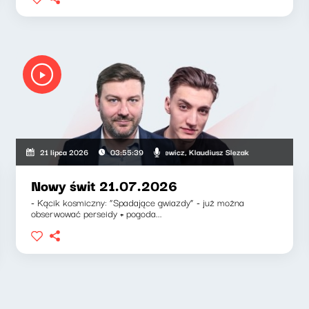
Mateusz Andruszkiewicz, Klaudiusz Slezak
21 lipca 2026
03:55:39
Nowy świt 21.07.2026
- Kącik kosmiczny: “Spadające gwiazdy” - już można
obserwować perseidy + pogoda...