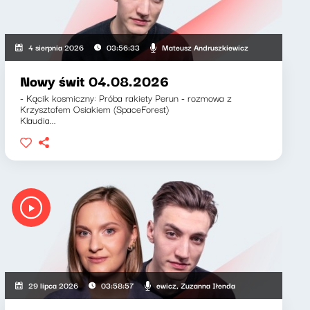
Mateusz Andruszkiewicz
4 sierpnia 2026
03:56:33
Nowy świt 04.08.2026
- Kącik kosmiczny: Próba rakiety Perun - rozmowa z
Krzysztofem Osiakiem (SpaceForest)
Klaudia...
Mateusz Andruszkiewicz, Zuzanna Iłenda
29 lipca 2026
03:58:57