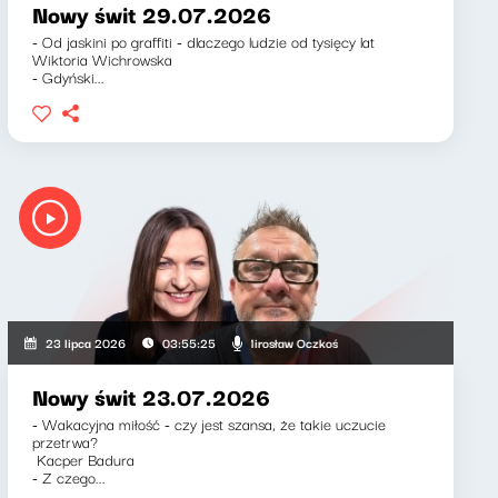
Nowy świt 29.07.2026
- Od jaskini po graffiti - dlaczego ludzie od tysięcy lat
Wiktoria Wichrowska
- Gdyński...
Ksenia Maćczak, Mirosław Oczkoś
23 lipca 2026
03:55:25
Nowy świt 23.07.2026
- Wakacyjna miłość - czy jest szansa, że takie uczucie
przetrwa?
Kacper Badura
- Z czego...