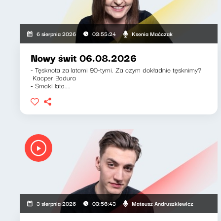
Ksenia Maćczak
6 sierpnia 2026
03:55:24
Nowy świt 06.08.2026
- Tęsknota za latami 90-tymi. Za czym dokładnie tęsknimy?
Kacper Badura
- Smaki lata....
Mateusz Andruszkiewicz
3 sierpnia 2026
03:56:43