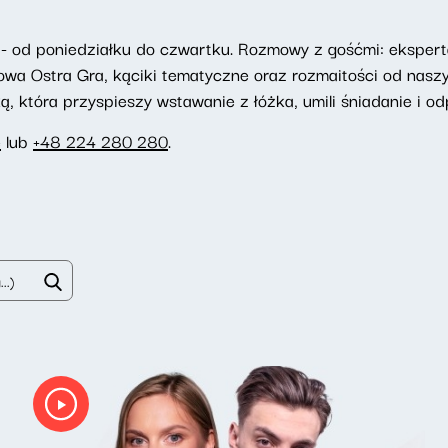
- od poniedziałku do czwartku. Rozmowy z gośćmi: eksperta
towa Ostra Gra, kąciki tematyczne oraz rozmaitości od nasz
 która przyspieszy wstawanie z łóżka, umili śniadanie i odp
e
lub
+48 224 280 280
.