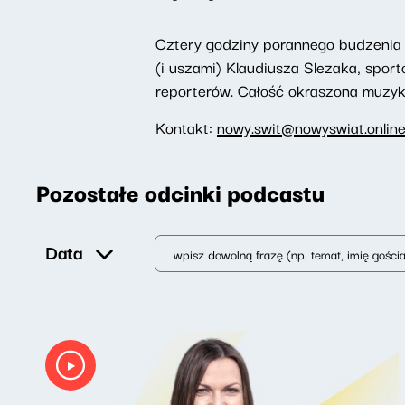
Cztery godziny porannego budzenia 
(i uszami) Klaudiusza Slezaka, spor
reporterów. Całość okraszona muzyką,
Kontakt:
nowy.swit@nowyswiat.onlin
Pozostałe odcinki podcastu
Data