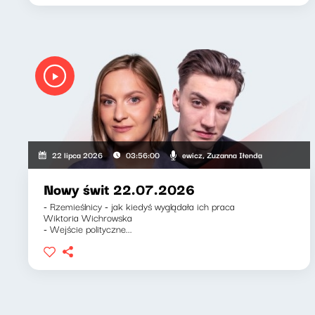
Mateusz Andruszkiewicz, Zuzanna Iłenda
22 lipca 2026
03:56:00
Nowy świt 22.07.2026
- Rzemieślnicy - jak kiedyś wyglądała ich praca
Wiktoria Wichrowska
- Wejście polityczne...