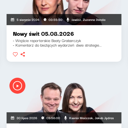
Mateusz Andruszkiewicz, Zuzanna Iłenda
5 sierpnia 2026
03:55:50
Nowy świt 05.08.2026
- Wejście reporterskie Beaty Grabarczyk
- Komentarz do bieżących wydarzeń: dwie strategie...
Ksenia Maćczak, Jakub Jędras
30 lipca 2026
03:56:00