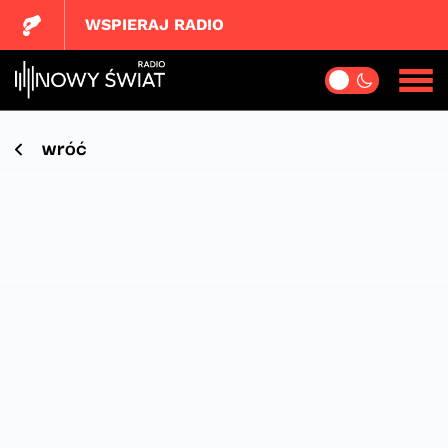
WSPIERAJ RADIO
wróć