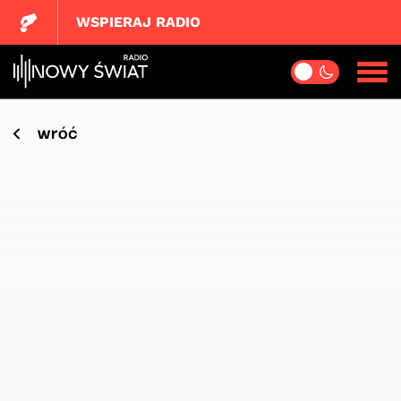
WSPIERAJ RADIO
wróć