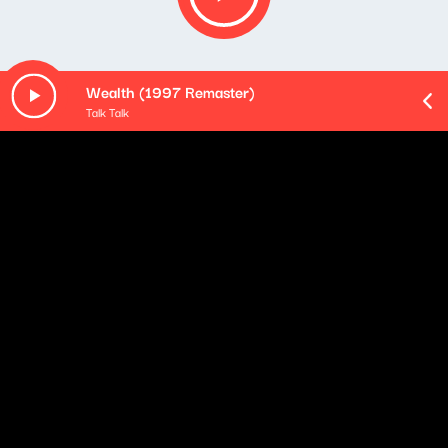
Wealth (1997 Remaster)
Talk Talk
Opis podcastu
Cztery godziny porannego budzenia - od poniedziałku
do czwartku. Rozmowy z gośćmi: ekspertami i
komentatorami, polityka oczami (i uszami) Klaudiusza
Slezaka, sportowa Ostra Gra, kąciki tematyczne oraz
rozmaitości od naszych wszędobylskich reporterek i