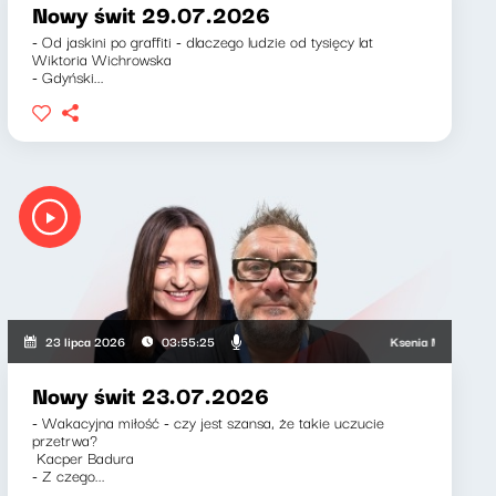
Nowy świt 29.07.2026
- Od jaskini po graffiti - dlaczego ludzie od tysięcy lat
Wiktoria Wichrowska
- Gdyński...
Ksenia Maćczak, Mirosł
23 lipca 2026
03:55:25
Nowy świt 23.07.2026
- Wakacyjna miłość - czy jest szansa, że takie uczucie
przetrwa?
Kacper Badura
- Z czego...