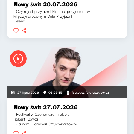
Nowy świt 30.07.2026
- Czym jest przyjaźń i kim jest przyjaciel - w
Międzynarodowym Dniu Przyjaźni
Helena...
iewicz, Klaudiusz Slezak
Mateusz Andruszkiewicz
27 lipca 2026
03:55:15
Nowy świt 27.07.2026
- Festiwal w Czeremsze - relacja
Robert Kawka
- Za nami Carnaval Sztukmistrzów w...