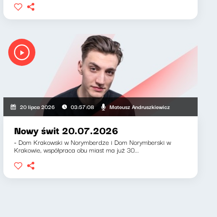
icz, Klaudiusz Slezak
Mateusz Andruszkiewicz
20 lipca 2026
03:57:08
Nowy świt 20.07.2026
- Dom Krakowski w Norymberdze i Dom Norymberski w
Krakowie, współpraca obu miast ma już 30...