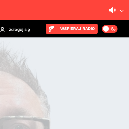
zaloguj się
WSPIERAJ RADIO