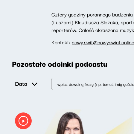
Cztery godziny porannego budzenia 
(i uszami) Klaudiusza Slezaka, spor
reporterów. Całość okraszona muzyką,
Kontakt:
nowy.swit@nowyswiat.onlin
Pozostałe odcinki podcastu
Data