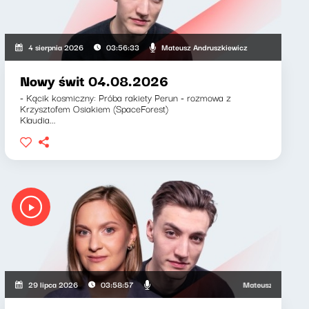
wicz, Zuzanna Iłenda
Mateusz Andruszkiewicz
4 sierpnia 2026
03:56:33
Nowy świt 04.08.2026
- Kącik kosmiczny: Próba rakiety Perun - rozmowa z
Krzysztofem Osiakiem (SpaceForest)
Klaudia...
Mateusz Andruszkiewicz
29 lipca 2026
03:58:57