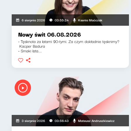
Ksenia Maćczak
6 sierpnia 2026
03:55:24
Nowy świt 06.08.2026
- Tęsknota za latami 90-tymi. Za czym dokładnie tęsknimy?
Kacper Badura
- Smaki lata....
Mateusz Andruszkiewicz
3 sierpnia 2026
03:56:43