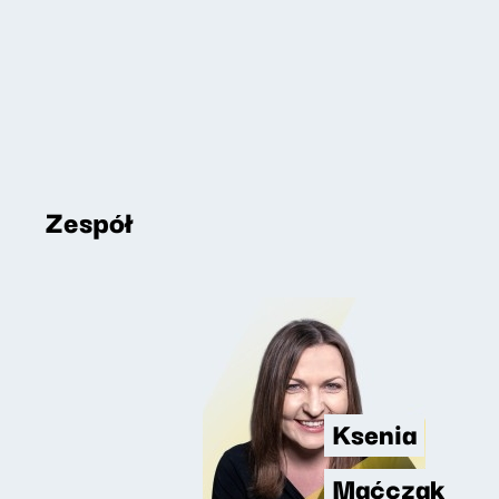
Zespół
Ksenia
Maćczak