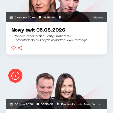
Mateusz Andruszkie
5 sierpnia 2026
03:55:50
Nowy świt 05.08.2026
- Wejście reporterskie Beaty Grabarczyk
- Komentarz do bieżących wydarzeń: dwie strategie...
Ksenia Maćczak, Jakub Jędras
30 lipca 2026
03:56:00