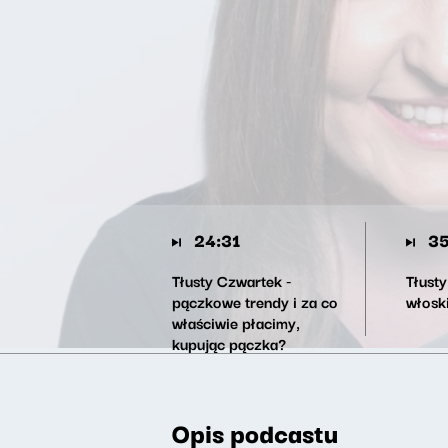
24:31
35
Tłusty Czwartek -
Tłust
pączkowe trendy i za co
włosk
właściwie płacimy,
kupując pączka?
Opis podcastu