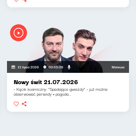
iewicz, Zuzanna Iłenda
Mateusz Andruszkiew
21 lipca 2026
03:55:39
Nowy świt 21.07.2026
- Kącik kosmiczny: “Spadające gwiazdy” - już można
obserwować perseidy + pogoda...