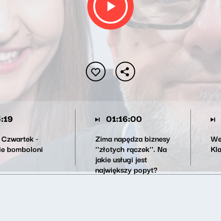
:19
01:16:00
y Czwartek -
Zima napędza biznesy
We
ie bomboloni
''złotych rączek''. Na
Kl
jakie usługi jest
największy popyt?