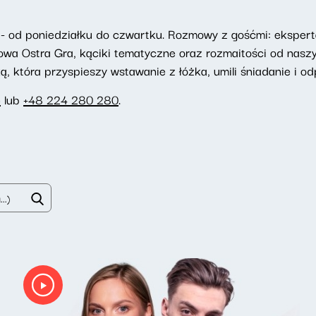
- od poniedziałku do czwartku. Rozmowy z gośćmi: eksperta
towa Ostra Gra, kąciki tematyczne oraz rozmaitości od nasz
 która przyspieszy wstawanie z łóżka, umili śniadanie i odp
e
lub
+48 224 280 280
.