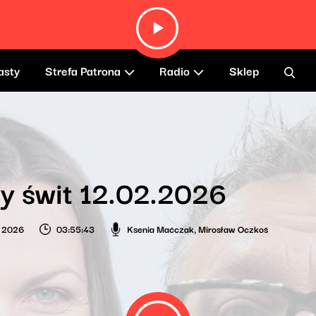
asty
Strefa Patrona
Radio
Sklep
y świt 12.02.2026
o 2026
03:55:43
Ksenia Maćczak
,
Mirosław Oczkoś