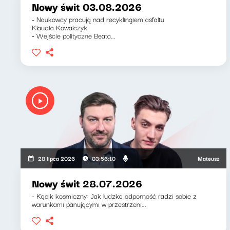
Nowy świt 03.08.2026
- Naukowcy pracują nad recyklingiem asfaltu
Klaudia Kowalczyk
- Wejście polityczne Beata...
Mateusz Andruszk
28 lipca 2026
03:56:10
Nowy świt 28.07.2026
- Kącik kosmiczny: Jak ludzka odporność radzi sobie z
warunkami panującymi w przestrzeni...