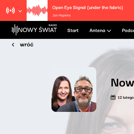
Open Eye Signal (under the fabric)
Jon Hopkins
Start
Antena
Podc
wróć
Now
12 luteg