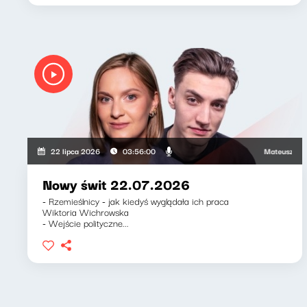
Mateusz Andruszk
22 lipca 2026
03:56:00
Nowy świt 22.07.2026
- Rzemieślnicy - jak kiedyś wyglądała ich praca
Wiktoria Wichrowska
- Wejście polityczne...