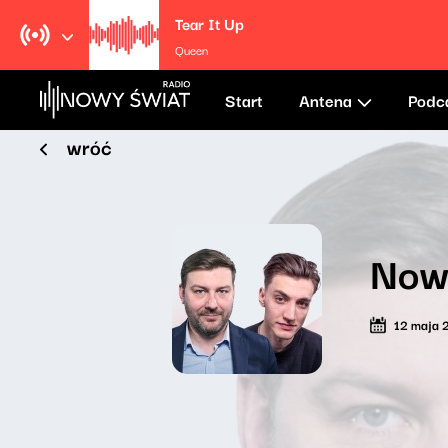
Tear It Up
Queen
Start
Antena
Podc
wróć
Now
12 maja 