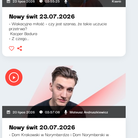
Ksenia Maćczak, Miro
23 lipca 2026
03:55:25
Nowy świt 23.07.2026
- Wakacyjna miłość - czy jest szansa, że takie uczucie
przetrwa?
Kacper Badura
- Z czego...
wicz, Klaudiusz Slezak
Mateusz Andruszkiewicz
20 lipca 2026
03:57:08
Nowy świt 20.07.2026
- Dom Krakowski w Norymberdze i Dom Norymberski w