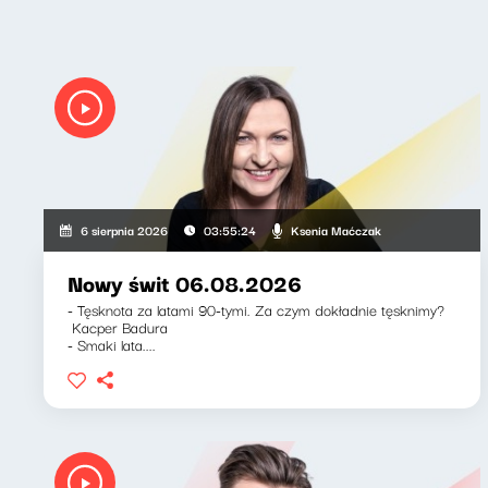
Ksenia Maćczak
6 sierpnia 2026
03:55:24
Nowy świt 06.08.2026
- Tęsknota za latami 90-tymi. Za czym dokładnie tęsknimy?
Kacper Badura
- Smaki lata....