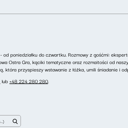
- od poniedziałku do czwartku. Rozmowy z gośćmi: eksperta
towa Ostra Gra, kąciki tematyczne oraz rozmaitości od nasz
 która przyspieszy wstawanie z łóżka, umili śniadanie i odp
e
lub
+48 224 280 280
.