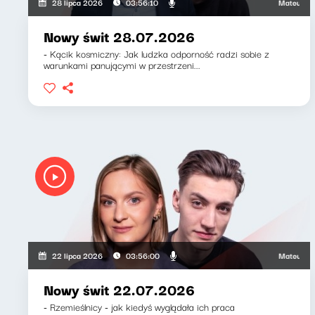
Mateusz Andrusz
28 lipca 2026
03:56:10
Nowy świt 28.07.2026
- Kącik kosmiczny: Jak ludzka odporność radzi sobie z
warunkami panującymi w przestrzeni...
Mateusz Andrus
22 lipca 2026
03:56:00
Nowy świt 22.07.2026
- Rzemieślnicy - jak kiedyś wyglądała ich praca