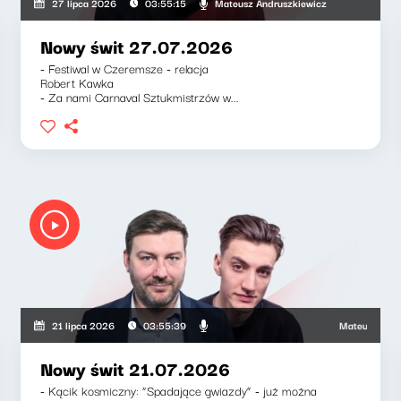
kiewicz, Klaudiusz Slezak
Mateusz Andruszkiewicz
27 lipca 2026
03:55:15
Nowy świt 27.07.2026
- Festiwal w Czeremsze - relacja
Robert Kawka
- Za nami Carnaval Sztukmistrzów w...
zkiewicz, Zuzanna Iłenda
Mateusz Andruszkie
21 lipca 2026
03:55:39
Nowy świt 21.07.2026
- Kącik kosmiczny: “Spadające gwiazdy” - już można