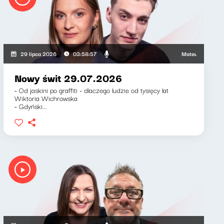
Mateusz Andruszkiewi
29 lipca 2026
03:58:57
Nowy świt 29.07.2026
- Od jaskini po graffiti - dlaczego ludzie od tysięcy lat
Wiktoria Wichrowska
- Gdyński...