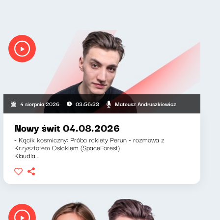
ewicz, Zuzanna Iłenda
Mateusz Andruszkiewicz
4 sierpnia 2026
03:56:33
Nowy świt 04.08.2026
- Kącik kosmiczny: Próba rakiety Perun - rozmowa z
Krzysztofem Osiakiem (SpaceForest)
Klaudia...