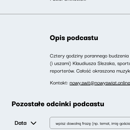
Opis podcastu
Cztery godziny porannego budzenia 
(i uszami) Klaudiusza Slezaka, spor
reporterów. Całość okraszona muzyką,
Kontakt:
nowy.swit@nowyswiat.onlin
Pozostałe odcinki podcastu
Data