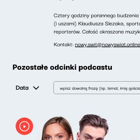
Cztery godziny porannego budzenia 
(i uszami) Klaudiusza Slezaka, spor
reporterów. Całość okraszona muzyką,
Kontakt:
nowy.swit@nowyswiat.onlin
Pozostałe odcinki podcastu
Data