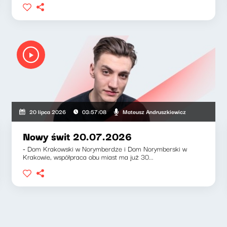
uszkiewicz, Klaudiusz Slezak
Mateusz Andruszkiewicz
20 lipca 2026
03:57:08
Nowy świt 20.07.2026
- Dom Krakowski w Norymberdze i Dom Norymberski w
Krakowie, współpraca obu miast ma już 30...