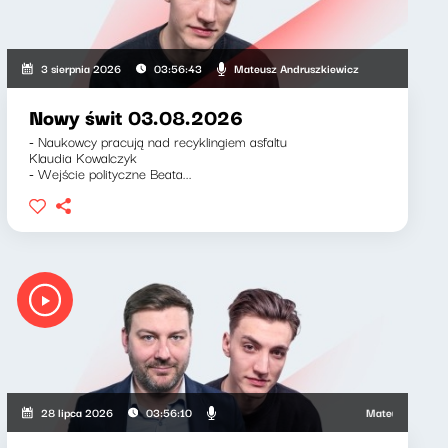
Mateusz Andruszkiewicz
3 sierpnia 2026
03:56:43
Nowy świt 03.08.2026
- Naukowcy pracują nad recyklingiem asfaltu
Klaudia Kowalczyk
- Wejście polityczne Beata...
kiewicz, Zuzanna Iłenda
Mateusz Andruszkie
28 lipca 2026
03:56:10