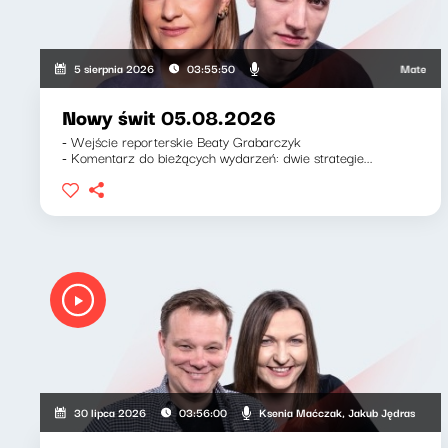
Mateusz Andr
5 sierpnia 2026
03:55:50
Nowy świt 05.08.2026
- Wejście reporterskie Beaty Grabarczyk
- Komentarz do bieżących wydarzeń: dwie strategie...
Ksenia Maćczak, Jakub Jędras
30 lipca 2026
03:56:00