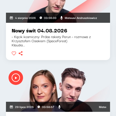
uszkiewicz, Zuzanna Iłenda
Mateusz Andruszkiewicz
4 sierpnia 2026
03:56:33
Nowy świt 04.08.2026
- Kącik kosmiczny: Próba rakiety Perun - rozmowa z
Krzysztofem Osiakiem (SpaceForest)
Klaudia...
Mateusz Andrusz
29 lipca 2026
03:58:57