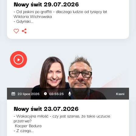
Nowy świt 29.07.2026
- Od jaskini po graffiti - dlaczego ludzie od tysięcy lat
Wiktoria Wichrowska
- Gdyński...
Ksenia Maćczak,
23 lipca 2026
03:55:25
Nowy świt 23.07.2026
- Wakacyjna miłość - czy jest szansa, że takie uczucie
przetrwa?
Kacper Badura
- Z czego...