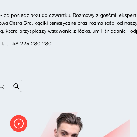
- od poniedziałku do czwartku. Rozmowy z gośćmi: eksperta
towa Ostra Gra, kąciki tematyczne oraz rozmaitości od nasz
 która przyspieszy wstawanie z łóżka, umili śniadanie i odp
e
lub
+48 224 280 280
.