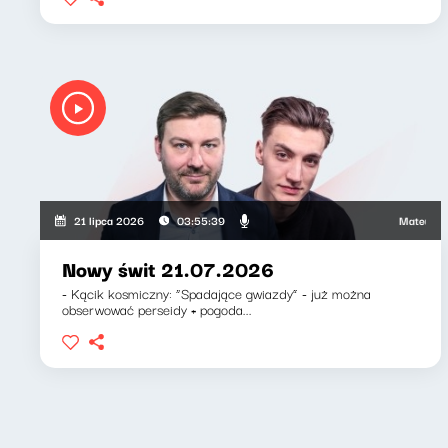
Mateusz Andr
21 lipca 2026
03:55:39
Nowy świt 21.07.2026
- Kącik kosmiczny: “Spadające gwiazdy” - już można
obserwować perseidy + pogoda...