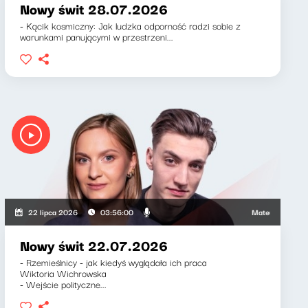
Nowy świt 28.07.2026
- Kącik kosmiczny: Jak ludzka odporność radzi sobie z
warunkami panującymi w przestrzeni...
 Mirosław Oczkoś
Mateusz Andruszkie
22 lipca 2026
03:56:00
Nowy świt 22.07.2026
- Rzemieślnicy - jak kiedyś wyglądała ich praca
Wiktoria Wichrowska
- Wejście polityczne...