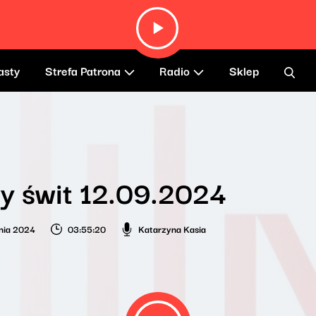
asty
Strefa Patrona
Radio
Sklep
y świt 12.09.2024
nia 2024
03:55:20
Katarzyna Kasia