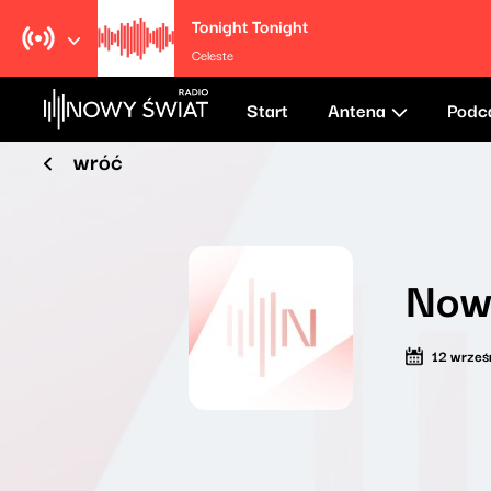
Tonight Tonight
Celeste
Start
Antena
Podc
wróć
Now
12 wrześ