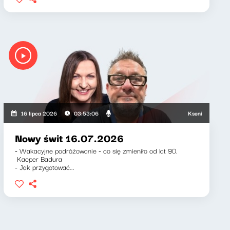
Ksenia Maćczak, Mi
16 lipca 2026
03:53:06
Nowy świt 16.07.2026
- Wakacyjne podróżowanie - co się zmieniło od lat 90.
Kacper Badura
- Jak przygotować...