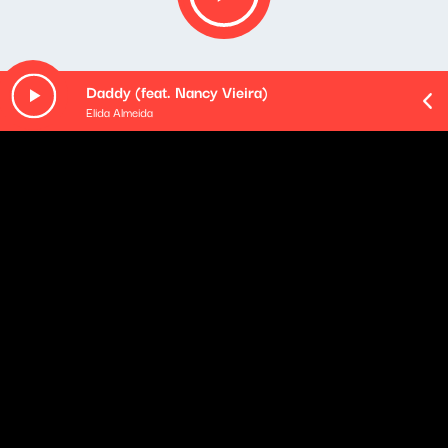
Daddy (feat. Nancy Vieira)
Elida Almeida
Opis podcastu
Cztery godziny porannego budzenia - od poniedziałku
do czwartku. Rozmowy z gośćmi: ekspertami i
komentatorami, polityka oczami (i uszami) Klaudiusza
Slezaka, sportowa Ostra Gra, kąciki tematyczne oraz
rozmaitości od naszych wszędobylskich reporterek i