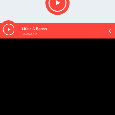
Life's A Beach
Touch & Go
O odcinku
- Muzeum Mongolii w Budzie Ruskiej
na Suwalszczyźnie
Robert Kawka