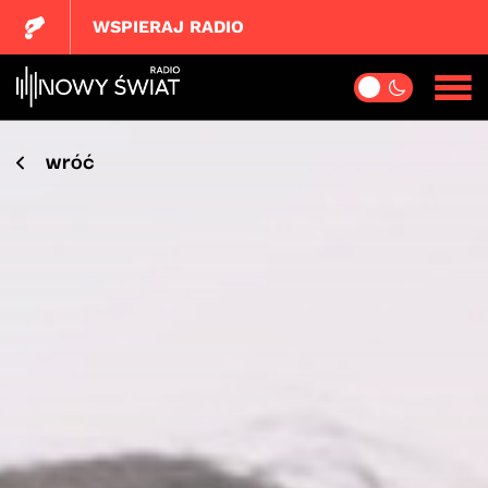
WSPIERAJ RADIO
wróć