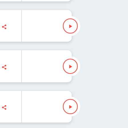
a Iłenda
sz Slezak