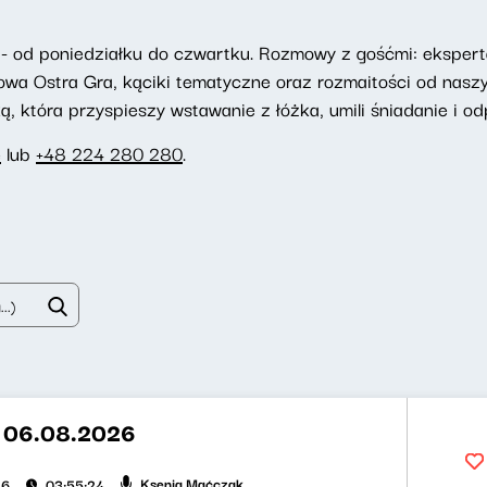
- od poniedziałku do czwartku. Rozmowy z gośćmi: eksperta
towa Ostra Gra, kąciki tematyczne oraz rozmaitości od nasz
 która przyspieszy wstawanie z łóżka, umili śniadanie i odp
e
lub
+48 224 280 280
.
t 06.08.2026
Ksenia Maćczak
26
03:55:24