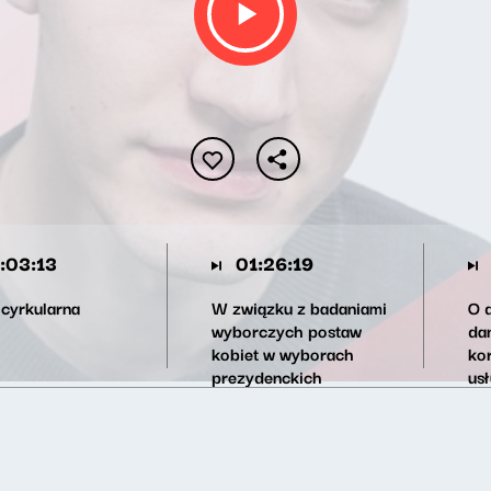
:03:13
01:26:19
cyrkularna
W związku z badaniami
O d
wyborczych postaw
da
kobiet w wyborach
ko
prezydenckich
us