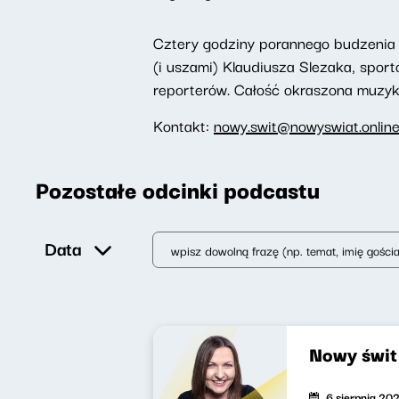
Cztery godziny porannego budzenia 
(i uszami) Klaudiusza Slezaka, spor
reporterów. Całość okraszona muzyką,
Kontakt:
nowy.swit@nowyswiat.onlin
Pozostałe odcinki podcastu
Data
Nowy świ
6 sierpnia 20