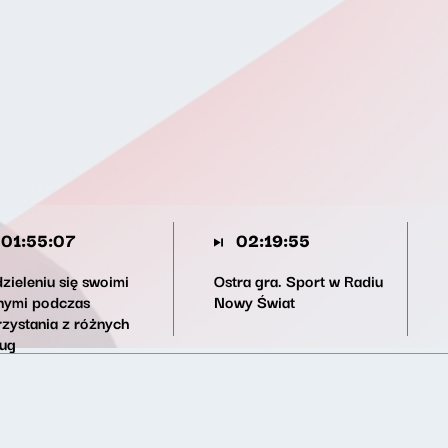
01:55:07
02:19:55
zieleniu się swoimi
Ostra gra. Sport w Radiu
nymi podczas
Nowy Świat
rzystania z różnych
ług