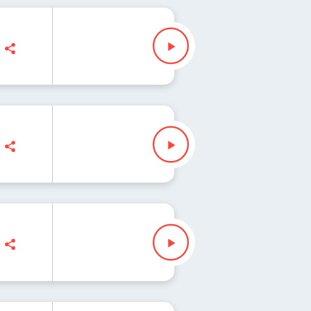
ś
a Iłenda