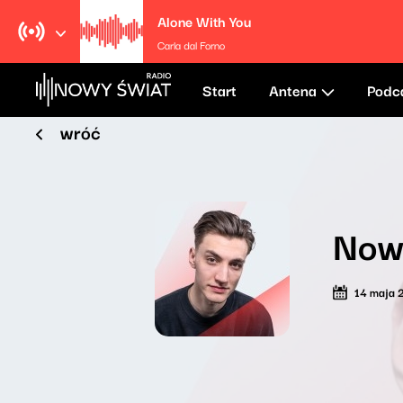
Alone With You
Carla dal Forno
Start
Antena
Podc
wróć
Now
14 maja 