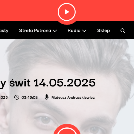
asty
Strefa Patrona
Radio
Sklep
y świt 14.05.2025
2025
03:45:08
Mateusz Andruszkiewicz