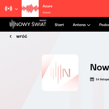
Azure
Atavia
Start
Antena
Podc
wróć
Nowy
14 listo