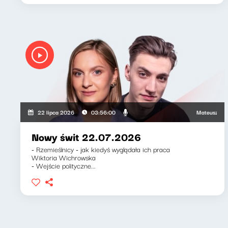
Mateusz Andrusz
22 lipca 2026
03:56:00
Nowy świt 22.07.2026
- Rzemieślnicy - jak kiedyś wyglądała ich praca
Wiktoria Wichrowska
- Wejście polityczne...