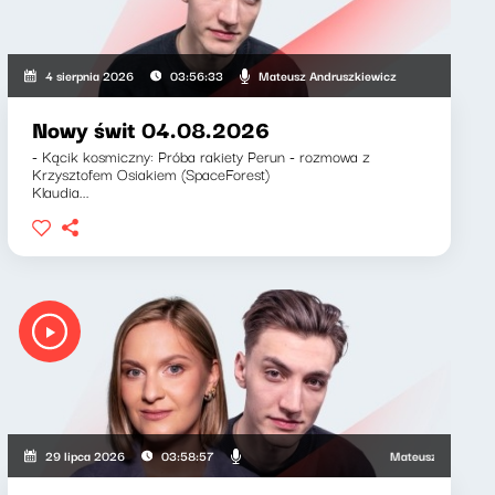
ewicz, Zuzanna Iłenda
Mateusz Andruszkiewicz
4 sierpnia 2026
03:56:33
Nowy świt 04.08.2026
- Kącik kosmiczny: Próba rakiety Perun - rozmowa z
Krzysztofem Osiakiem (SpaceForest)
Klaudia...
Mateusz Andruszkiewic
29 lipca 2026
03:58:57