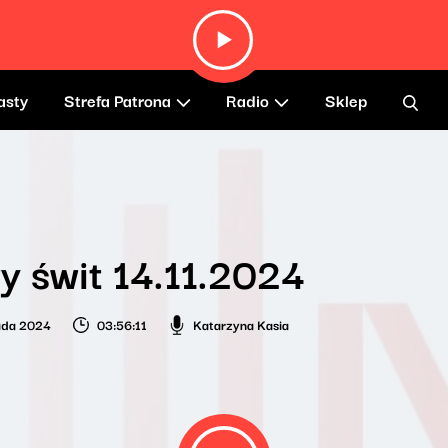
asty
Strefa Patrona
Radio
Sklep
 świt 14.11.2024
pada 2024
03:56:11
Katarzyna Kasia