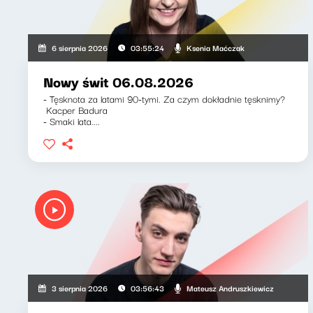
Ksenia Maćczak
6 sierpnia 2026
03:55:24
Nowy świt 06.08.2026
- Tęsknota za latami 90-tymi. Za czym dokładnie tęsknimy?
Kacper Badura
- Smaki lata....
Mateusz Andruszkiewicz
3 sierpnia 2026
03:56:43