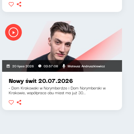
wicz, Klaudiusz Slezak
Mateusz Andruszkiewicz
20 lipca 2026
03:57:08
Nowy świt 20.07.2026
- Dom Krakowski w Norymberdze i Dom Norymberski w
Krakowie, współpraca obu miast ma już 30...