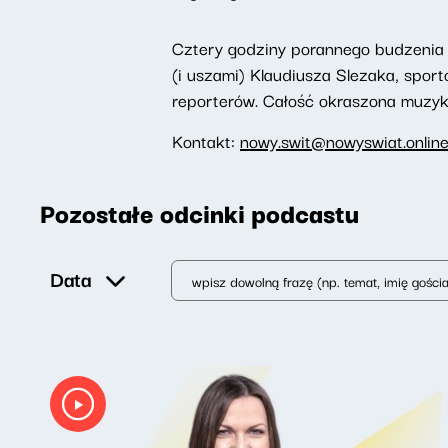
Cztery godziny porannego budzenia 
(i uszami) Klaudiusza Slezaka, spor
reporterów. Całość okraszona muzyką,
Kontakt:
nowy.swit@nowyswiat.onlin
Pozostałe odcinki podcastu
Data