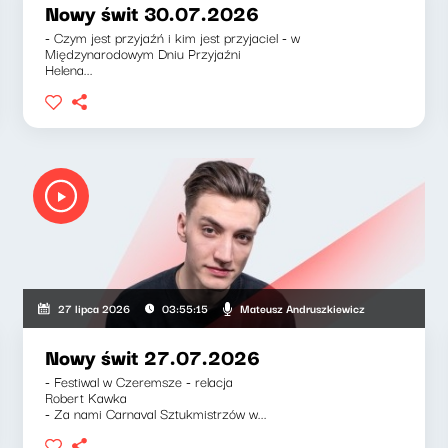
Nowy świt 30.07.2026
- Czym jest przyjaźń i kim jest przyjaciel - w
Międzynarodowym Dniu Przyjaźni
Helena...
kiewicz, Klaudiusz Slezak
Mateusz Andruszkiewicz
27 lipca 2026
03:55:15
Nowy świt 27.07.2026
- Festiwal w Czeremsze - relacja
Robert Kawka
- Za nami Carnaval Sztukmistrzów w...