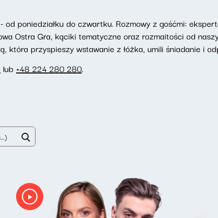
- od poniedziałku do czwartku. Rozmowy z gośćmi: eksperta
towa Ostra Gra, kąciki tematyczne oraz rozmaitości od nasz
 która przyspieszy wstawanie z łóżka, umili śniadanie i odp
e
lub
+48 224 280 280
.