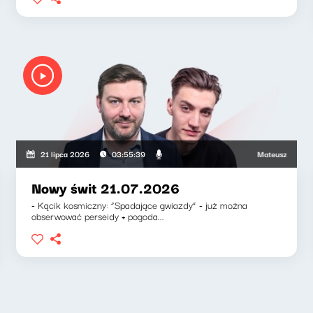
kiewicz, Zuzanna Iłenda
Mateusz Andruszkie
21 lipca 2026
03:55:39
Nowy świt 21.07.2026
- Kącik kosmiczny: “Spadające gwiazdy” - już można
obserwować perseidy + pogoda...