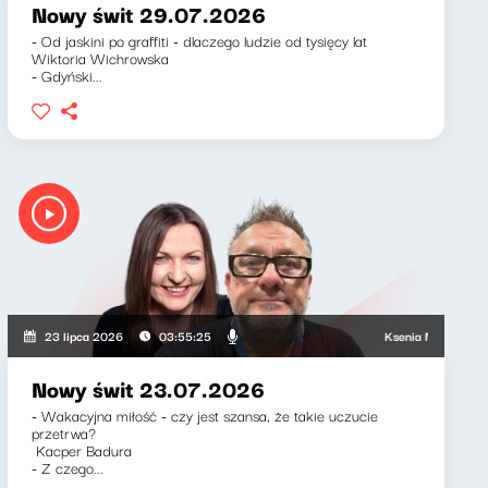
Nowy świt 29.07.2026
- Od jaskini po graffiti - dlaczego ludzie od tysięcy lat
Wiktoria Wichrowska
- Gdyński...
Ksenia Maćczak, Miros
23 lipca 2026
03:55:25
Nowy świt 23.07.2026
- Wakacyjna miłość - czy jest szansa, że takie uczucie
przetrwa?
Kacper Badura
- Z czego...