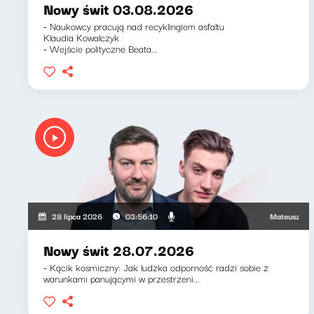
Nowy świt 03.08.2026
- Naukowcy pracują nad recyklingiem asfaltu
Klaudia Kowalczyk
- Wejście polityczne Beata...
Mateusz Andrusz
28 lipca 2026
03:56:10
Nowy świt 28.07.2026
- Kącik kosmiczny: Jak ludzka odporność radzi sobie z
warunkami panującymi w przestrzeni...