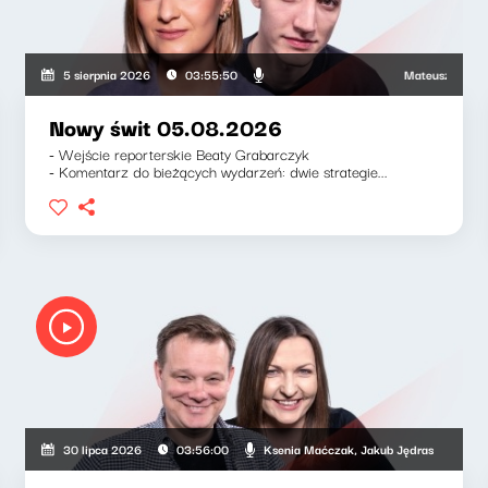
Mateusz Andruszki
5 sierpnia 2026
03:55:50
Nowy świt 05.08.2026
- Wejście reporterskie Beaty Grabarczyk
- Komentarz do bieżących wydarzeń: dwie strategie...
Ksenia Maćczak, Jakub Jędras
30 lipca 2026
03:56:00