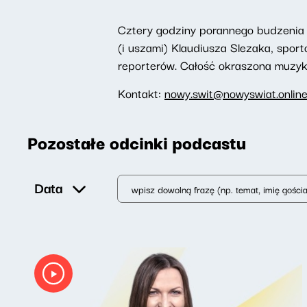
Cztery godziny porannego budzenia 
(i uszami) Klaudiusza Slezaka, spor
reporterów. Całość okraszona muzyką,
Kontakt:
nowy.swit@nowyswiat.onlin
Pozostałe odcinki podcastu
Data