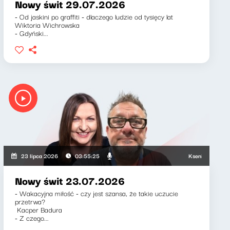
Nowy świt 29.07.2026
- Od jaskini po graffiti - dlaczego ludzie od tysięcy lat
Wiktoria Wichrowska
- Gdyński...
Ksenia Maćczak, Mi
23 lipca 2026
03:55:25
Nowy świt 23.07.2026
- Wakacyjna miłość - czy jest szansa, że takie uczucie
przetrwa?
Kacper Badura
- Z czego...