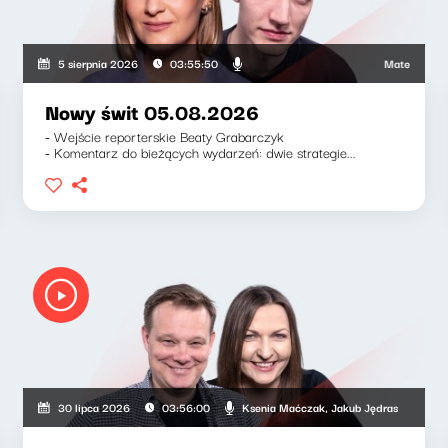
Mateusz Andrusz
5 sierpnia 2026
03:55:50
Nowy świt 05.08.2026
- Wejście reporterskie Beaty Grabarczyk
- Komentarz do bieżących wydarzeń: dwie strategie...
Ksenia Maćczak, Jakub Jędras
30 lipca 2026
03:56:00