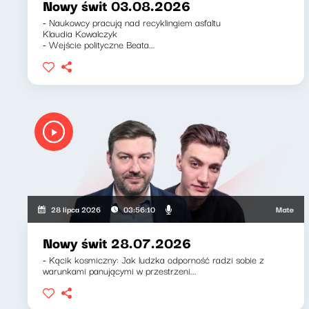
Nowy świt 03.08.2026
- Naukowcy pracują nad recyklingiem asfaltu
Klaudia Kowalczyk
- Wejście polityczne Beata...
Mateusz Andru
28 lipca 2026
03:56:10
Nowy świt 28.07.2026
- Kącik kosmiczny: Jak ludzka odporność radzi sobie z
warunkami panującymi w przestrzeni...