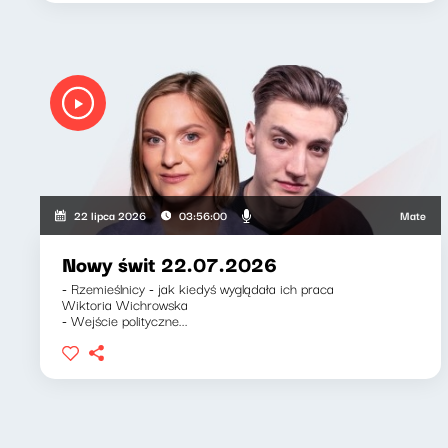
Mateusz Andr
22 lipca 2026
03:56:00
Nowy świt 22.07.2026
- Rzemieślnicy - jak kiedyś wyglądała ich praca
Wiktoria Wichrowska
- Wejście polityczne...