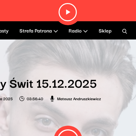
asty
Strefa Patrona
Radio
Sklep
y Świt 15.12.2025
ia 2025
03:56:40
Mateusz Andruszkiewicz