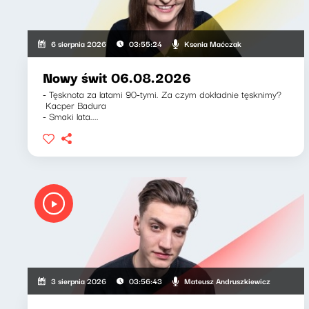
Ksenia Maćczak
6 sierpnia 2026
03:55:24
Nowy świt 06.08.2026
- Tęsknota za latami 90-tymi. Za czym dokładnie tęsknimy?
Kacper Badura
- Smaki lata....
Mateusz Andruszkiewicz
3 sierpnia 2026
03:56:43