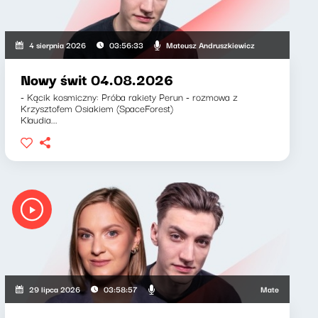
kiewicz, Zuzanna Iłenda
Mateusz Andruszkiewicz
4 sierpnia 2026
03:56:33
Nowy świt 04.08.2026
- Kącik kosmiczny: Próba rakiety Perun - rozmowa z
Krzysztofem Osiakiem (SpaceForest)
Klaudia...
Mateusz Andruszkie
29 lipca 2026
03:58:57