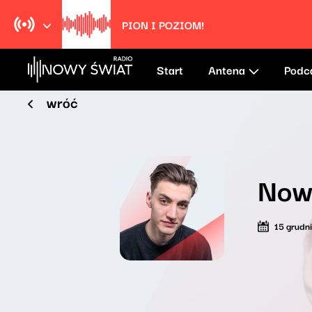
PION I POZIOM!
Start
Antena
Podc
wróć
Now
15 grudn