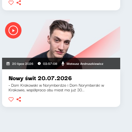
iewicz, Klaudiusz Slezak
Mateusz Andruszkiewicz
20 lipca 2026
03:57:08
Nowy świt 20.07.2026
- Dom Krakowski w Norymberdze i Dom Norymberski w
Krakowie, współpraca obu miast ma już 30...