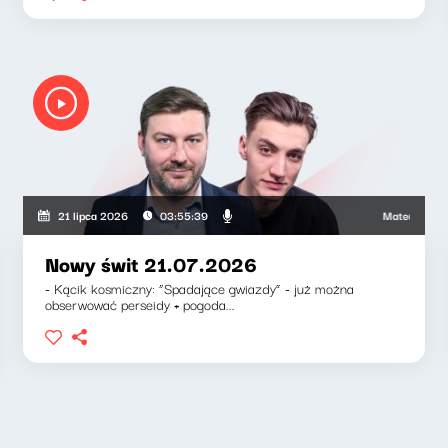
uszkiewicz, Zuzanna Iłenda
Mateusz Andruszk
21 lipca 2026
03:55:39
Nowy świt 21.07.2026
- Kącik kosmiczny: “Spadające gwiazdy” - już można
obserwować perseidy + pogoda...