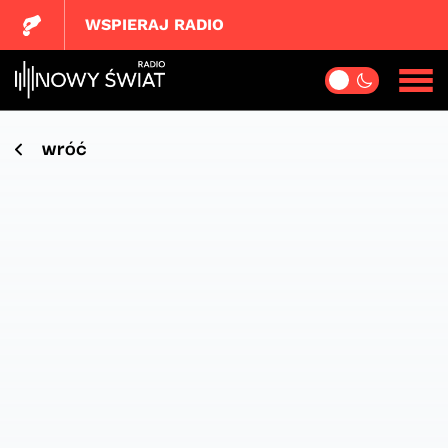
WSPIERAJ RADIO
wróć