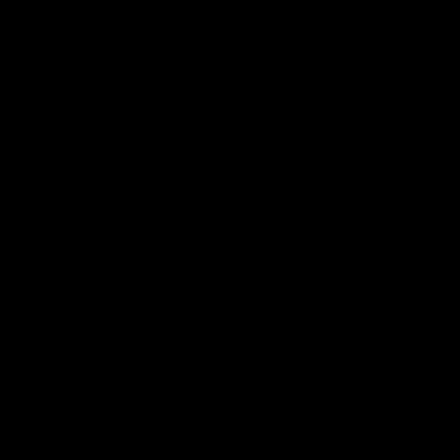
Zespół
Katarzyna
Kasia