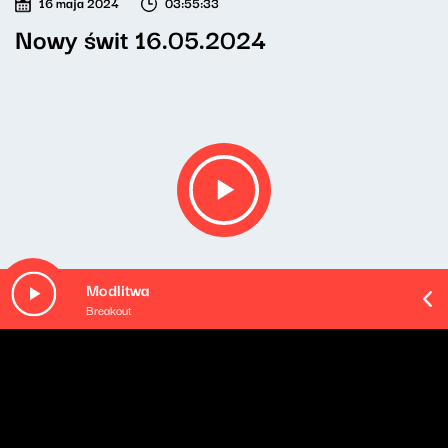
16 maja 2024
03:55:33
Nowy świt 16.05.2024
Modlitwa
Breakout