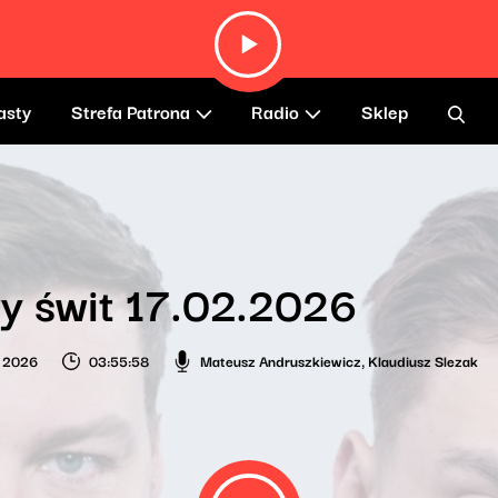
asty
Strefa Patrona
Radio
Sklep
y świt 17.02.2026
o 2026
03:55:58
Mateusz Andruszkiewicz
,
Klaudiusz Slezak