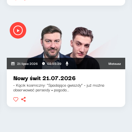
iewicz, Zuzanna Iłenda
Mateusz Andruszkiew
21 lipca 2026
03:55:39
Nowy świt 21.07.2026
- Kącik kosmiczny: “Spadające gwiazdy” - już można
obserwować perseidy + pogoda...