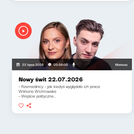
Mateusz Andruszk
22 lipca 2026
03:56:00
Nowy świt 22.07.2026
- Rzemieślnicy - jak kiedyś wyglądała ich praca
Wiktoria Wichrowska
- Wejście polityczne...