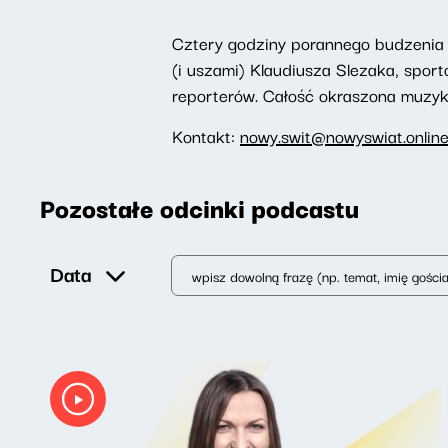
Cztery godziny porannego budzenia 
(i uszami) Klaudiusza Slezaka, spor
reporterów. Całość okraszona muzyką,
Kontakt:
nowy.swit@nowyswiat.onlin
Pozostałe odcinki podcastu
Data