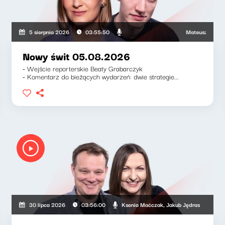
Mateusz Andruszkie
5 sierpnia 2026
03:55:50
Nowy świt 05.08.2026
- Wejście reporterskie Beaty Grabarczyk
- Komentarz do bieżących wydarzeń: dwie strategie...
Ksenia Maćczak, Jakub Jędras
30 lipca 2026
03:56:00