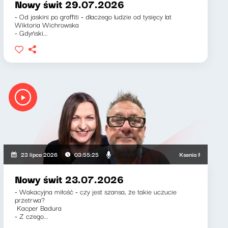
Nowy świt 29.07.2026
- Od jaskini po graffiti - dlaczego ludzie od tysięcy lat
Wiktoria Wichrowska
- Gdyński...
Ksenia Maćczak, Mirosł
23 lipca 2026
03:55:25
Nowy świt 23.07.2026
- Wakacyjna miłość - czy jest szansa, że takie uczucie
przetrwa?
Kacper Badura
- Z czego...