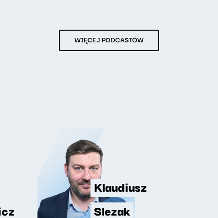
WIĘCEJ PODCASTÓW
Klaudiusz
icz
Slezak