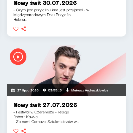
Nowy świt 30.07.2026
- Czym jest przyjaźń i kim jest przyjaciel - w
Międzynarodowym Dniu Przyjaźni
Helena...
iewicz, Klaudiusz Slezak
Mateusz Andruszkiewicz
27 lipca 2026
03:55:15
Nowy świt 27.07.2026
- Festiwal w Czeremsze - relacja
Robert Kawka
- Za nami Carnaval Sztukmistrzów w...