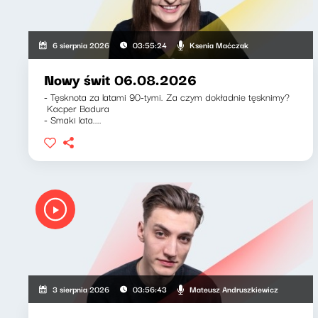
Ksenia Maćczak
6 sierpnia 2026
03:55:24
Nowy świt 06.08.2026
- Tęsknota za latami 90-tymi. Za czym dokładnie tęsknimy?
Kacper Badura
- Smaki lata....
Mateusz Andruszkiewicz
3 sierpnia 2026
03:56:43