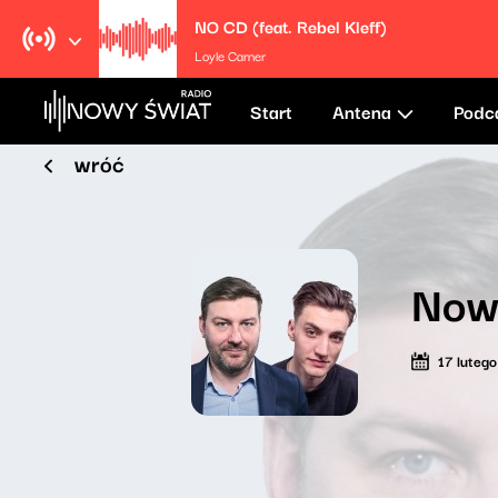
NO CD (feat. Rebel Kleff)
Loyle Carner
Start
Antena
Podc
wróć
Now
17 luteg