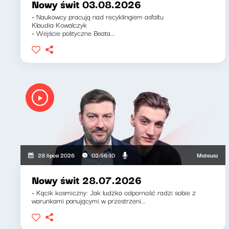
Nowy świt 03.08.2026
- Naukowcy pracują nad recyklingiem asfaltu
Klaudia Kowalczyk
- Wejście polityczne Beata...
Mateusz Andruszk
28 lipca 2026
03:56:10
Nowy świt 28.07.2026
- Kącik kosmiczny: Jak ludzka odporność radzi sobie z
warunkami panującymi w przestrzeni...