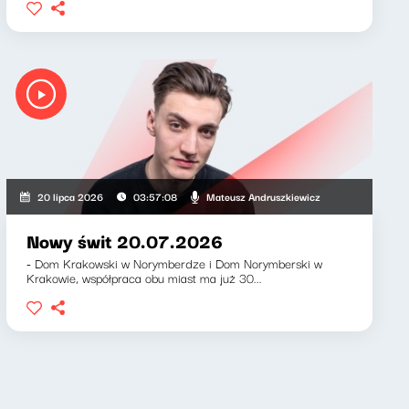
icz, Klaudiusz Slezak
Mateusz Andruszkiewicz
20 lipca 2026
03:57:08
Nowy świt 20.07.2026
- Dom Krakowski w Norymberdze i Dom Norymberski w
Krakowie, współpraca obu miast ma już 30...