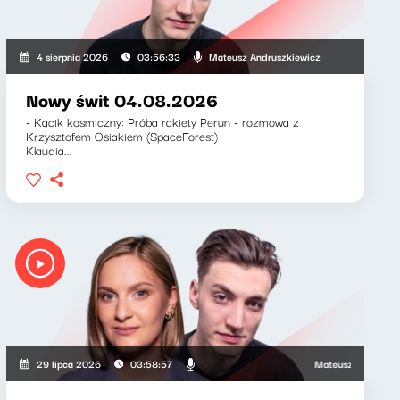
wicz, Zuzanna Iłenda
Mateusz Andruszkiewicz
4 sierpnia 2026
03:56:33
Nowy świt 04.08.2026
- Kącik kosmiczny: Próba rakiety Perun - rozmowa z
Krzysztofem Osiakiem (SpaceForest)
Klaudia...
Mateusz Andruszkiewicz
29 lipca 2026
03:58:57