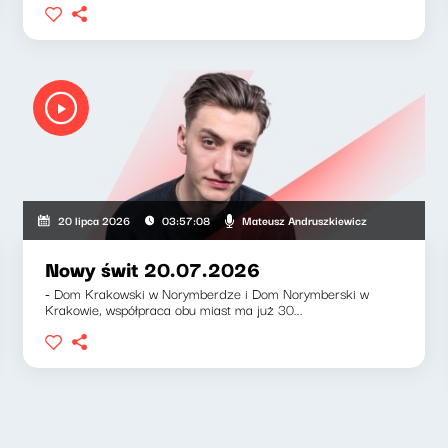
szkiewicz, Klaudiusz Slezak
Mateusz Andruszkiewicz
20 lipca 2026
03:57:08
Nowy świt 20.07.2026
- Dom Krakowski w Norymberdze i Dom Norymberski w
Krakowie, współpraca obu miast ma już 30...