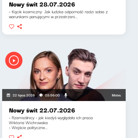
Nowy świt 28.07.2026
- Kącik kosmiczny: Jak ludzka odporność radzi sobie z
warunkami panującymi w przestrzeni...
Mirosław Oczkoś
Mateusz Andruszkiew
22 lipca 2026
03:56:00
Nowy świt 22.07.2026
- Rzemieślnicy - jak kiedyś wyglądała ich praca
Wiktoria Wichrowska
- Wejście polityczne...