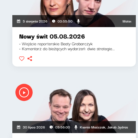
Mateusz Andr
5 sierpnia 2026
03:55:50
Nowy świt 05.08.2026
- Wejście reporterskie Beaty Grabarczyk
- Komentarz do bieżących wydarzeń: dwie strategie...
Ksenia Maćczak, Jakub Jędras
30 lipca 2026
03:56:00