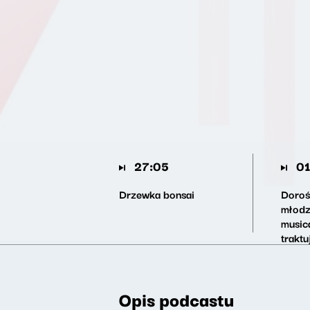
27:05
01
Drzewka bonsai
Doroś
młodz
musica
trakt
probl
ludzi
Opis podcastu