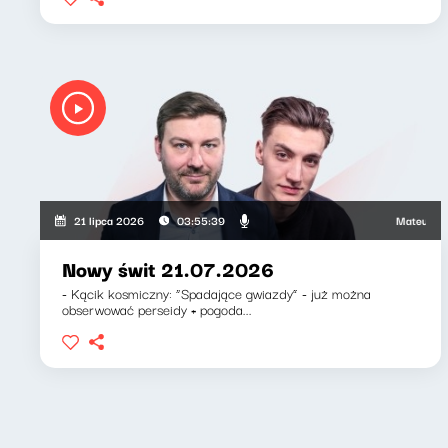
Mateusz Andru
21 lipca 2026
03:55:39
Nowy świt 21.07.2026
- Kącik kosmiczny: “Spadające gwiazdy” - już można
obserwować perseidy + pogoda...