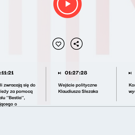
:11:21
01:27:28
li zwracają się do
Wejście polityczne
Ko
ieży za pomocą
Klaudiusza Slezaka
wy
lu ''Bestia'',
ującego o
emach młodych