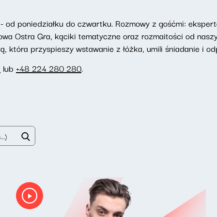
- od poniedziałku do czwartku. Rozmowy z gośćmi: eksperta
towa Ostra Gra, kąciki tematyczne oraz rozmaitości od nasz
 która przyspieszy wstawanie z łóżka, umili śniadanie i odp
e
lub
+48 224 280 280
.