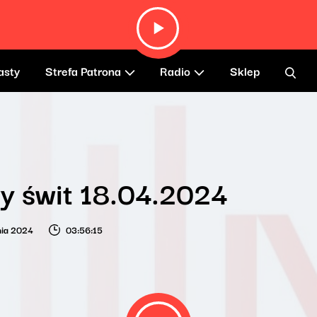
asty
Strefa Patrona
Radio
Sklep
y świt 18.04.2024
nia 2024
03:56:15