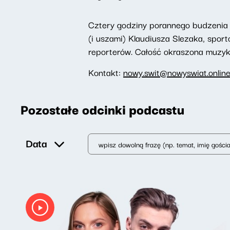
Cztery godziny porannego budzenia 
(i uszami) Klaudiusza Slezaka, spor
reporterów. Całość okraszona muzyką,
Kontakt:
nowy.swit@nowyswiat.onlin
Pozostałe odcinki podcastu
Data