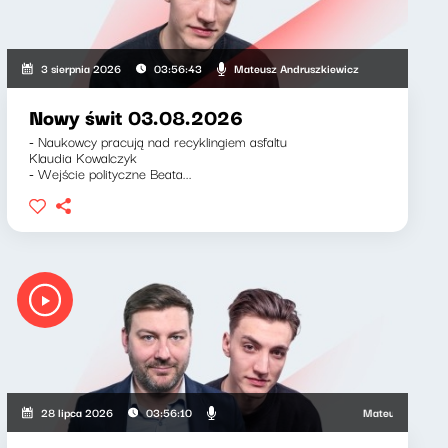
Mateusz Andruszkiewicz
3 sierpnia 2026
03:56:43
Nowy świt 03.08.2026
- Naukowcy pracują nad recyklingiem asfaltu
Klaudia Kowalczyk
- Wejście polityczne Beata...
iewicz, Zuzanna Iłenda
Mateusz Andruszkiew
28 lipca 2026
03:56:10