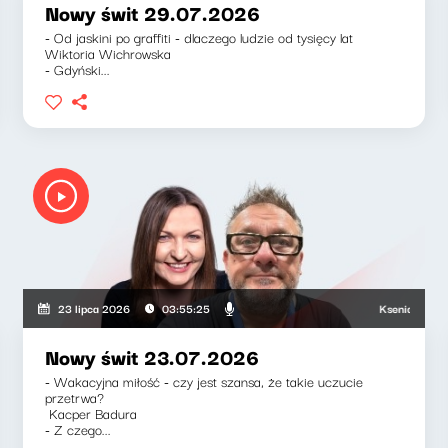
Nowy świt 29.07.2026
- Od jaskini po graffiti - dlaczego ludzie od tysięcy lat
Wiktoria Wichrowska
- Gdyński...
Ksenia Maćczak, 
23 lipca 2026
03:55:25
Nowy świt 23.07.2026
- Wakacyjna miłość - czy jest szansa, że takie uczucie
przetrwa?
Kacper Badura
- Z czego...