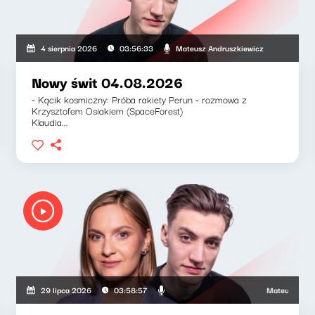
uszkiewicz, Zuzanna Iłenda
Mateusz Andruszkiewicz
4 sierpnia 2026
03:56:33
Nowy świt 04.08.2026
- Kącik kosmiczny: Próba rakiety Perun - rozmowa z
Krzysztofem Osiakiem (SpaceForest)
Klaudia...
Mateusz Andruszk
29 lipca 2026
03:58:57