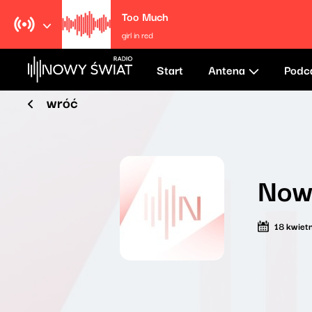
Too Much
girl in red
Start
Antena
Podc
wróć
Now
18 kwiet