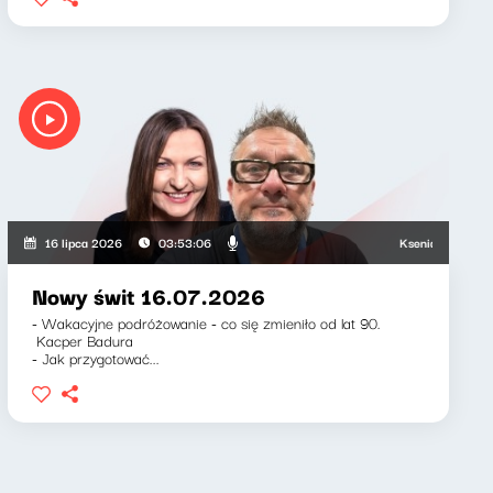
Ksenia Maćczak, Mir
16 lipca 2026
03:53:06
Nowy świt 16.07.2026
- Wakacyjne podróżowanie - co się zmieniło od lat 90.
Kacper Badura
- Jak przygotować...