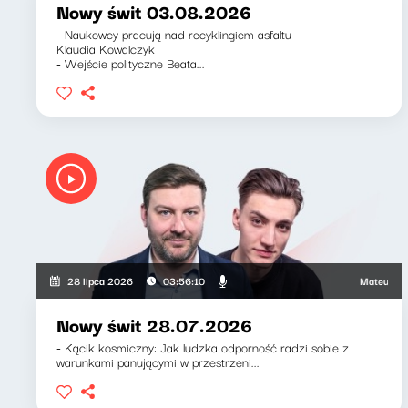
Nowy świt 03.08.2026
- Naukowcy pracują nad recyklingiem asfaltu
Klaudia Kowalczyk
- Wejście polityczne Beata...
Mateusz Andrus
28 lipca 2026
03:56:10
Nowy świt 28.07.2026
- Kącik kosmiczny: Jak ludzka odporność radzi sobie z
warunkami panującymi w przestrzeni...