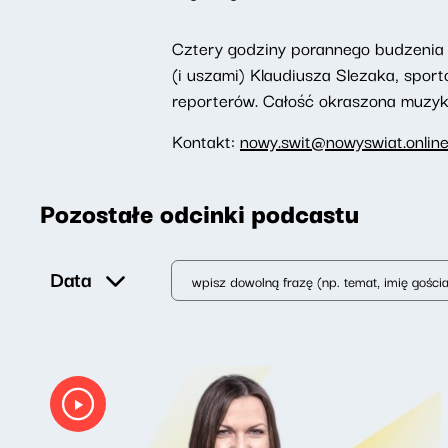
Cztery godziny porannego budzenia 
(i uszami) Klaudiusza Slezaka, spor
reporterów. Całość okraszona muzyką,
Kontakt:
nowy.swit@nowyswiat.onlin
Pozostałe odcinki podcastu
Data