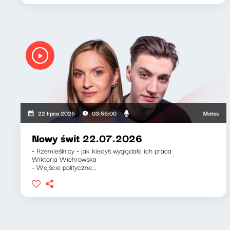
Mateusz Andrus
22 lipca 2026
03:56:00
Nowy świt 22.07.2026
- Rzemieślnicy - jak kiedyś wyglądała ich praca
Wiktoria Wichrowska
- Wejście polityczne...