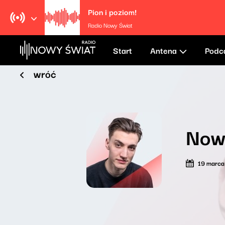
Pion i poziom!
Radio Nowy Świat
Start
Antena
Podc
wróć
Now
19 marc