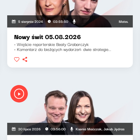
Mateusz Andruszk
5 sierpnia 2026
03:55:50
Nowy świt 05.08.2026
- Wejście reporterskie Beaty Grabarczyk
- Komentarz do bieżących wydarzeń: dwie strategie...
Ksenia Maćczak, Jakub Jędras
30 lipca 2026
03:56:00