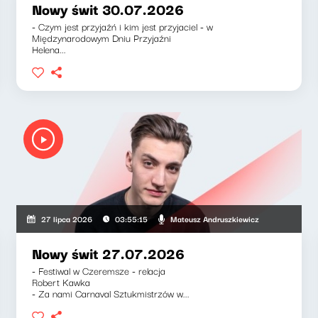
Nowy świt 30.07.2026
- Czym jest przyjaźń i kim jest przyjaciel - w
Międzynarodowym Dniu Przyjaźni
Helena...
zkiewicz, Klaudiusz Slezak
Mateusz Andruszkiewicz
27 lipca 2026
03:55:15
Nowy świt 27.07.2026
- Festiwal w Czeremsze - relacja
Robert Kawka
- Za nami Carnaval Sztukmistrzów w...