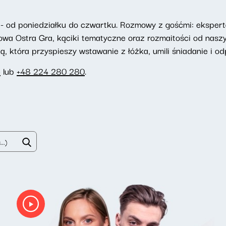
- od poniedziałku do czwartku. Rozmowy z gośćmi: eksperta
towa Ostra Gra, kąciki tematyczne oraz rozmaitości od nasz
 która przyspieszy wstawanie z łóżka, umili śniadanie i odp
e
lub
+48 224 280 280
.