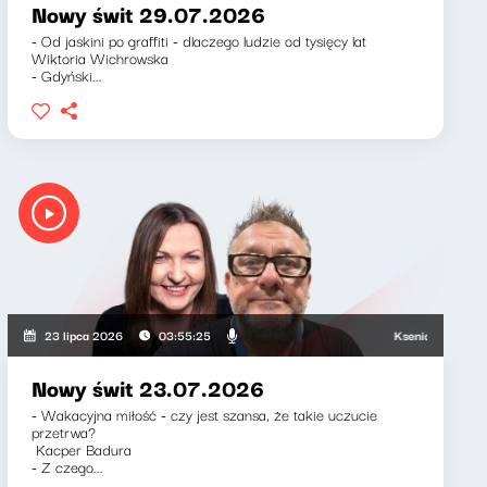
Nowy świt 29.07.2026
- Od jaskini po graffiti - dlaczego ludzie od tysięcy lat
Wiktoria Wichrowska
- Gdyński...
Ksenia Maćczak, Mir
23 lipca 2026
03:55:25
Nowy świt 23.07.2026
- Wakacyjna miłość - czy jest szansa, że takie uczucie
przetrwa?
Kacper Badura
- Z czego...