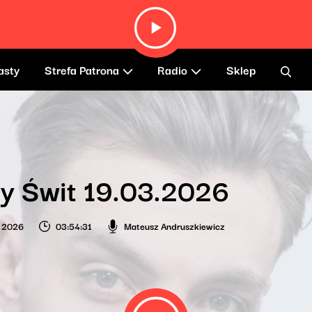
asty
Strefa Patrona
Radio
Sklep
y Świt 19.03.2026
a 2026
03:54:31
Mateusz Andruszkiewicz