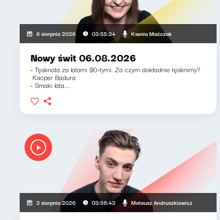
Ksenia Maćczak
6 sierpnia 2026
03:55:24
Nowy świt 06.08.2026
- Tęsknota za latami 90-tymi. Za czym dokładnie tęsknimy?
Kacper Badura
- Smaki lata....
Mateusz Andruszkiewicz
3 sierpnia 2026
03:56:43