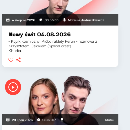
iewicz, Zuzanna Iłenda
Mateusz Andruszkiewicz
4 sierpnia 2026
03:56:33
Nowy świt 04.08.2026
- Kącik kosmiczny: Próba rakiety Perun - rozmowa z
Krzysztofem Osiakiem (SpaceForest)
Klaudia...
Mateusz Andruszkiewi
29 lipca 2026
03:58:57