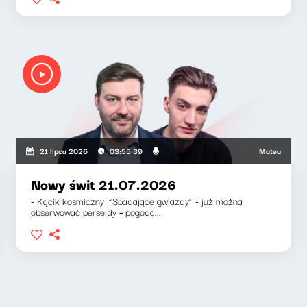
zkiewicz, Zuzanna Iłenda
Mateusz Andruszki
21 lipca 2026
03:55:39
Nowy świt 21.07.2026
- Kącik kosmiczny: “Spadające gwiazdy” - już można
obserwować perseidy + pogoda...