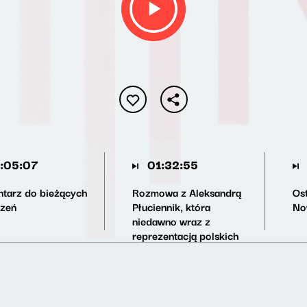
:05:07
01:32:55
tarz do bieżących
Rozmowa z Aleksandrą
Os
zeń
Płuciennik, która
No
niedawno wraz z
reprezentacją polskich
ampfutbolistek zdobyła
brązowy medal
mistrzostw świata