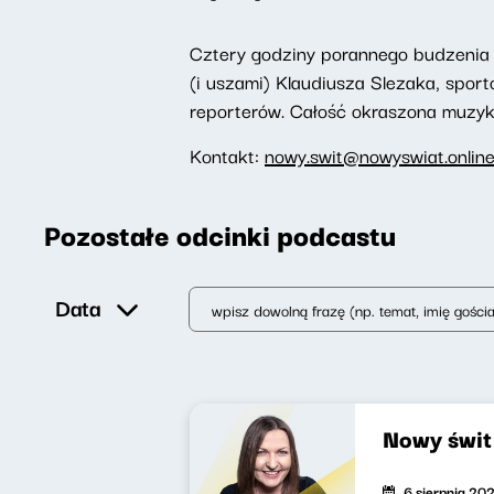
Cztery godziny porannego budzenia 
(i uszami) Klaudiusza Slezaka, spor
reporterów. Całość okraszona muzyką,
Kontakt:
nowy.swit@nowyswiat.onlin
Pozostałe odcinki podcastu
Data
Nowy świ
6 sierpnia 20