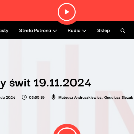
asty
Strefa Patrona
Radio
Sklep
 świt 19.11.2024
pada 2024
03:55:19
Mateusz Andruszkiewicz
,
Klaudiusz Slezak