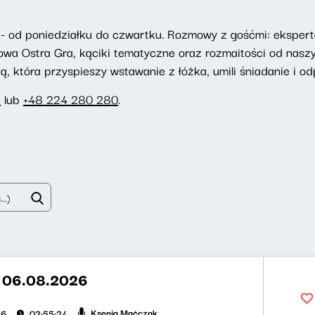
- od poniedziałku do czwartku. Rozmowy z gośćmi: eksperta
towa Ostra Gra, kąciki tematyczne oraz rozmaitości od nasz
 która przyspieszy wstawanie z łóżka, umili śniadanie i odp
e
lub
+48 224 280 280
.
t 06.08.2026
Ksenia Maćczak
26
03:55:24