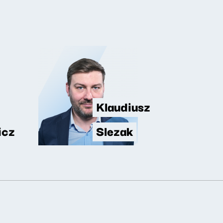
Klaudiusz
icz
Slezak