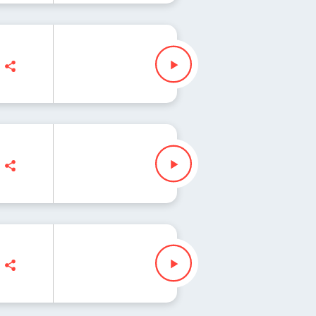
a Iłenda
z Slezak