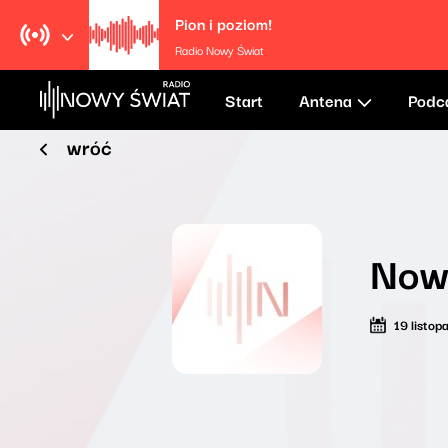
Pion i poziom!
Radio Nowy Świat
Start
Antena
Podc
wróć
Nowy
19 listo