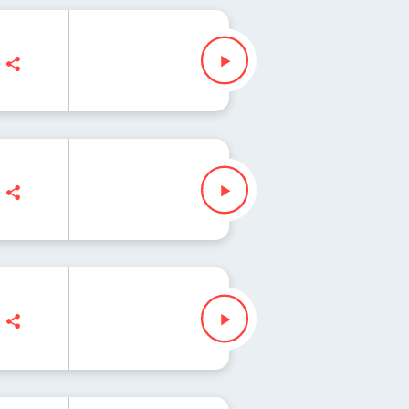
ś
a Iłenda