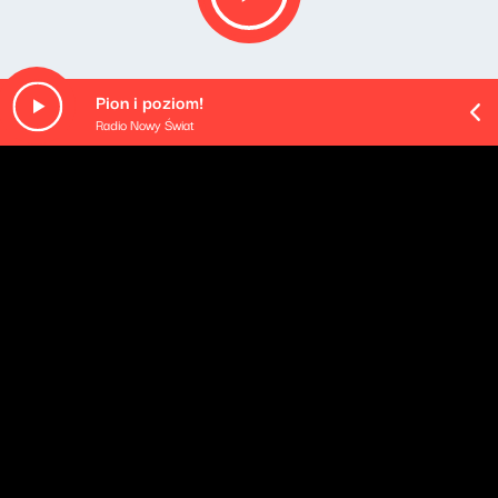
Pion i poziom!
Radio Nowy Świat
Opis podcastu
Cztery godziny porannego budzenia - od poniedziałku
do czwartku. Rozmowy z gośćmi: ekspertami i
komentatorami, polityka oczami (i uszami) Klaudiusza
Slezaka, sportowa Ostra Gra, kąciki tematyczne oraz
rozmaitości od naszych wszędobylskich reporterek i