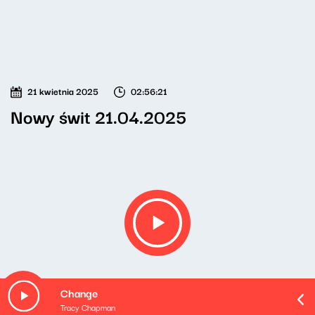
21 kwietnia 2025
02:56:21
Nowy świt 21.04.2025
Change
Tracy Chapman