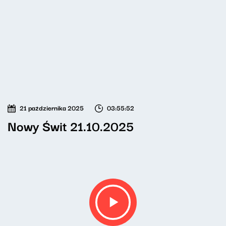
21 października 2025
03:55:52
Nowy Świt 21.10.2025