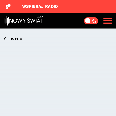
WSPIERAJ RADIO
wróć