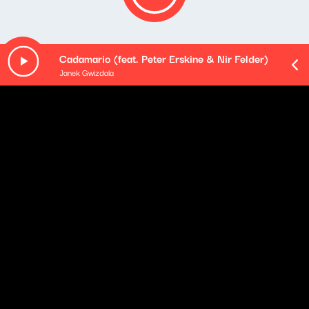
Cadamario (feat. Peter Erskine & Nir Felder)
Janek Gwizdala
O odcinku
- Bieg po Nowe Życie w Gdańsku - relacja
Klaudia Kowalczyk
- Wejście polityczne Klaudiusza Slezaka