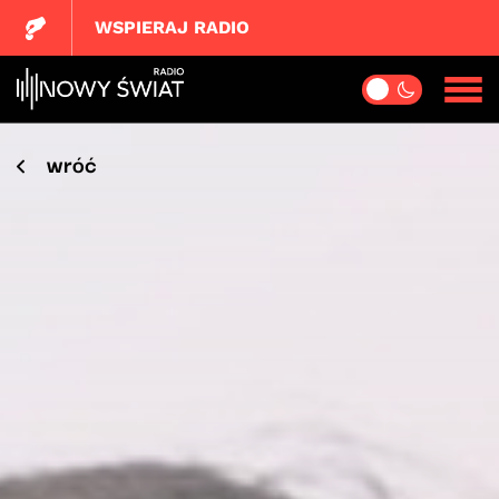
WSPIERAJ RADIO
wróć