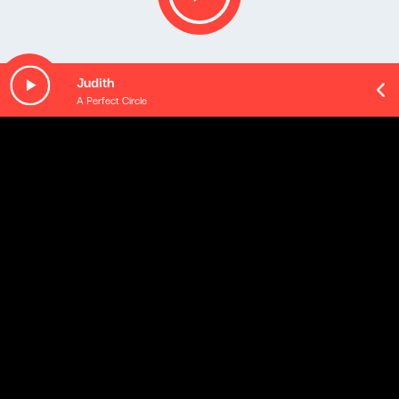
Judith
A Perfect Circle
Opis podcastu
Cztery godziny porannego budzenia - od poniedziałku
do czwartku. Rozmowy z gośćmi: ekspertami i
komentatorami, polityka oczami (i uszami) Klaudiusza
Slezaka, sportowa Ostra Gra, kąciki tematyczne oraz
rozmaitości od naszych wszędobylskich reporterek i