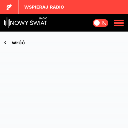
WSPIERAJ RADIO
wróć