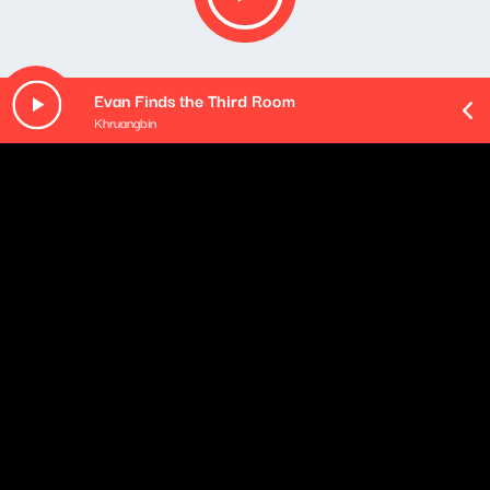
Evan Finds the Third Room
Khruangbin
Opis podcastu
Cztery godziny porannego budzenia - od poniedziałku
do czwartku. Rozmowy z gośćmi: ekspertami i
komentatorami, polityka oczami (i uszami) Klaudiusza
Slezaka, sportowa Ostra Gra, kąciki tematyczne oraz
rozmaitości od naszych wszędobylskich reporterek i