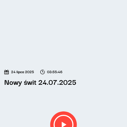
24 lipca 2025
03:55:46
Nowy świt 24.07.2025