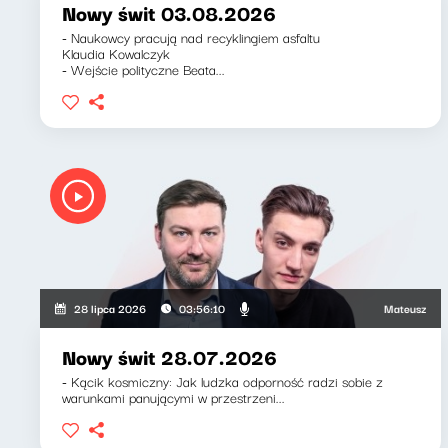
Nowy świt 03.08.2026
- Naukowcy pracują nad recyklingiem asfaltu
Klaudia Kowalczyk
- Wejście polityczne Beata...
Mateusz Andrusz
28 lipca 2026
03:56:10
Nowy świt 28.07.2026
- Kącik kosmiczny: Jak ludzka odporność radzi sobie z
warunkami panującymi w przestrzeni...