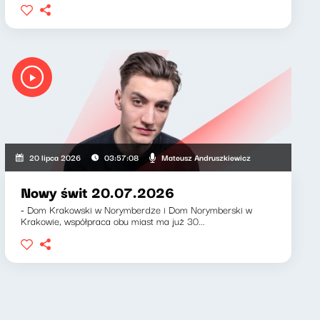
wicz, Klaudiusz Slezak
Mateusz Andruszkiewicz
20 lipca 2026
03:57:08
Nowy świt 20.07.2026
- Dom Krakowski w Norymberdze i Dom Norymberski w
Krakowie, współpraca obu miast ma już 30...