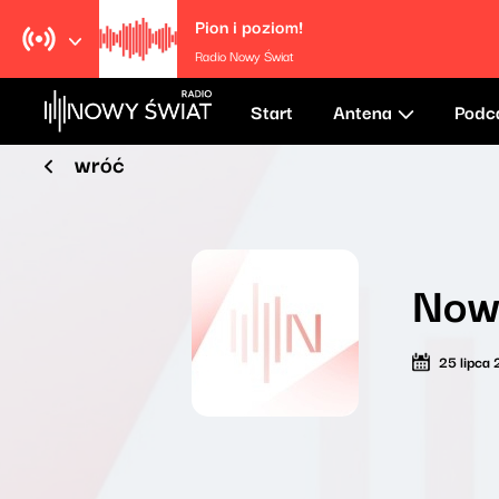
Pion i poziom!
Radio Nowy Świat
Start
Antena
Podc
wróć
Now
25 lipca