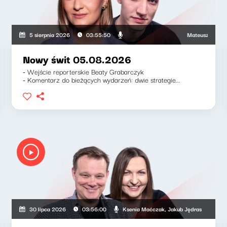
Mateusz Andruszki
5 sierpnia 2026
03:55:50
Nowy świt 05.08.2026
- Wejście reporterskie Beaty Grabarczyk
- Komentarz do bieżących wydarzeń: dwie strategie...
Ksenia Maćczak, Jakub Jędras
30 lipca 2026
03:56:00