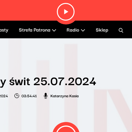
asty
Strefa Patrona
Radio
Sklep
y świt 25.07.2024
 2024
03:54:41
Katarzyna Kasia