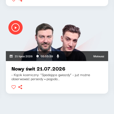
kiewicz, Zuzanna Iłenda
Mateusz Andruszkie
21 lipca 2026
03:55:39
Nowy świt 21.07.2026
- Kącik kosmiczny: “Spadające gwiazdy” - już można
obserwować perseidy + pogoda...