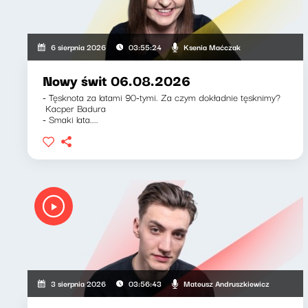
Ksenia Maćczak
6 sierpnia 2026
03:55:24
Nowy świt 06.08.2026
- Tęsknota za latami 90-tymi. Za czym dokładnie tęsknimy?
Kacper Badura
- Smaki lata....
Mateusz Andruszkiewicz
3 sierpnia 2026
03:56:43