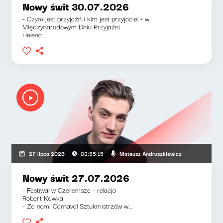
Nowy świt 30.07.2026
- Czym jest przyjaźń i kim jest przyjaciel - w
Międzynarodowym Dniu Przyjaźni
Helena...
kiewicz, Klaudiusz Slezak
Mateusz Andruszkiewicz
27 lipca 2026
03:55:15
Nowy świt 27.07.2026
- Festiwal w Czeremsze - relacja
Robert Kawka
- Za nami Carnaval Sztukmistrzów w...