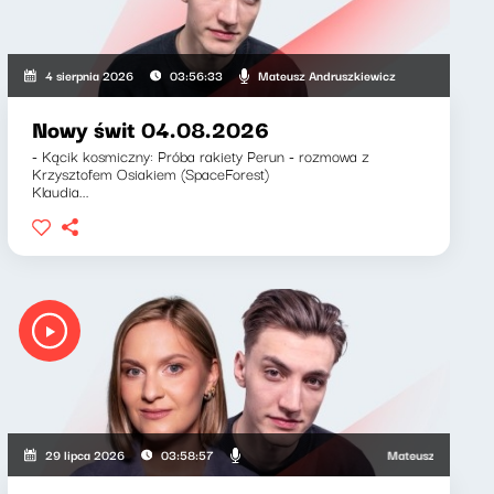
ewicz, Zuzanna Iłenda
Mateusz Andruszkiewicz
4 sierpnia 2026
03:56:33
Nowy świt 04.08.2026
- Kącik kosmiczny: Próba rakiety Perun - rozmowa z
Krzysztofem Osiakiem (SpaceForest)
Klaudia...
Mateusz Andruszkiewic
29 lipca 2026
03:58:57