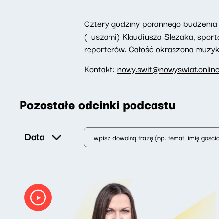
Cztery godziny porannego budzenia 
(i uszami) Klaudiusza Slezaka, spor
reporterów. Całość okraszona muzyką,
Kontakt:
nowy.swit@nowyswiat.onlin
Pozostałe odcinki podcastu
Data