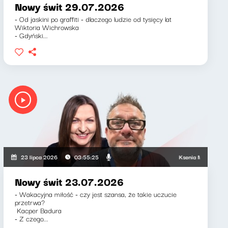
Nowy świt 29.07.2026
- Od jaskini po graffiti - dlaczego ludzie od tysięcy lat
Wiktoria Wichrowska
- Gdyński...
Ksenia Maćczak, Miros
23 lipca 2026
03:55:25
Nowy świt 23.07.2026
- Wakacyjna miłość - czy jest szansa, że takie uczucie
przetrwa?
Kacper Badura
- Z czego...