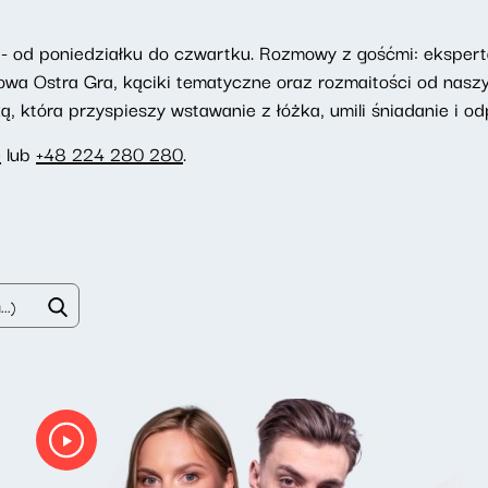
- od poniedziałku do czwartku. Rozmowy z gośćmi: eksperta
towa Ostra Gra, kąciki tematyczne oraz rozmaitości od nasz
 która przyspieszy wstawanie z łóżka, umili śniadanie i odp
e
lub
+48 224 280 280
.