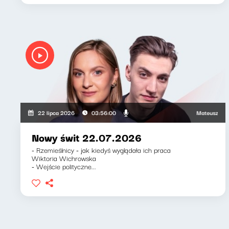
Mateusz Andrusz
22 lipca 2026
03:56:00
Nowy świt 22.07.2026
- Rzemieślnicy - jak kiedyś wyglądała ich praca
Wiktoria Wichrowska
- Wejście polityczne...