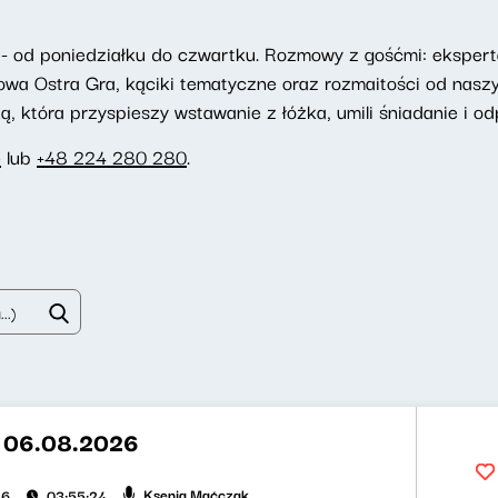
- od poniedziałku do czwartku. Rozmowy z gośćmi: eksperta
towa Ostra Gra, kąciki tematyczne oraz rozmaitości od nasz
 która przyspieszy wstawanie z łóżka, umili śniadanie i odp
e
lub
+48 224 280 280
.
t 06.08.2026
Ksenia Maćczak
26
03:55:24