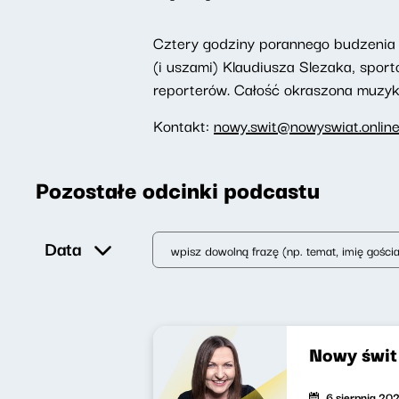
Cztery godziny porannego budzenia 
(i uszami) Klaudiusza Slezaka, spor
reporterów. Całość okraszona muzyką,
Kontakt:
nowy.swit@nowyswiat.onlin
Pozostałe odcinki podcastu
Data
Nowy świ
6 sierpnia 20