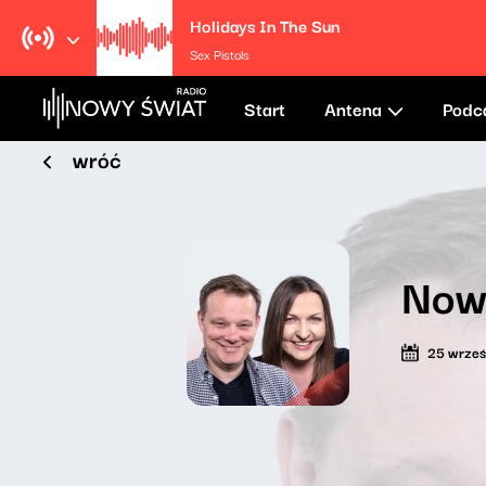
Holidays In The Sun
Sex Pistols
Start
Antena
Podc
wróć
Now
25 wrześ