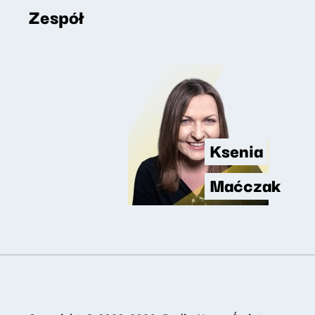
Zespół
Ksenia
Maćczak