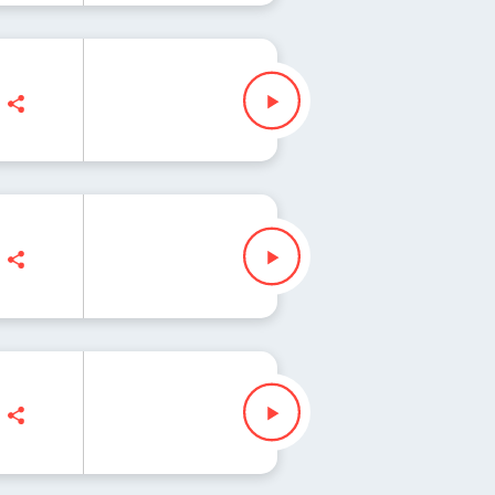
Iłenda
 Slezak