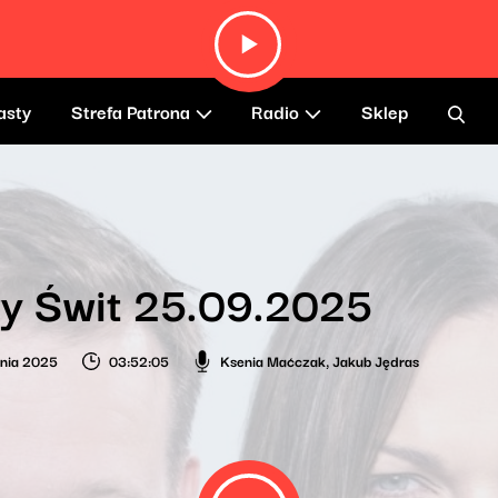
asty
Strefa Patrona
Radio
Sklep
y Świt 25.09.2025
nia 2025
03:52:05
Ksenia Maćczak
,
Jakub Jędras