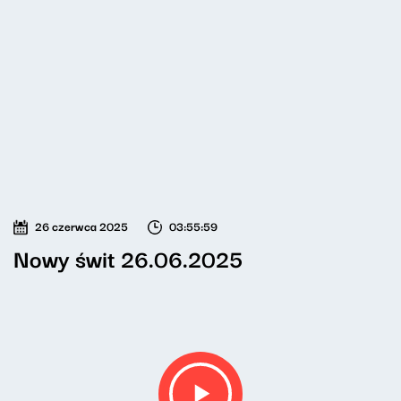
26 czerwca 2025
03:55:59
Nowy świt 26.06.2025