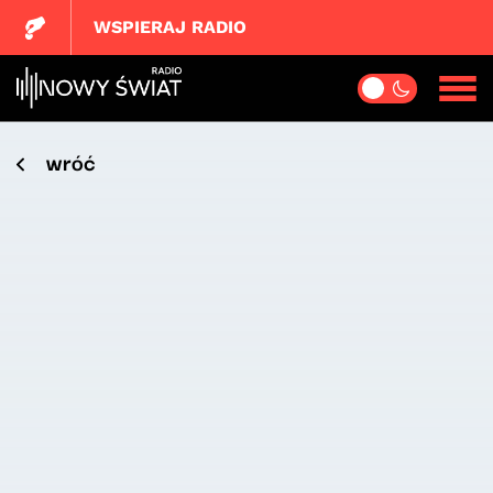
WSPIERAJ RADIO
wróć