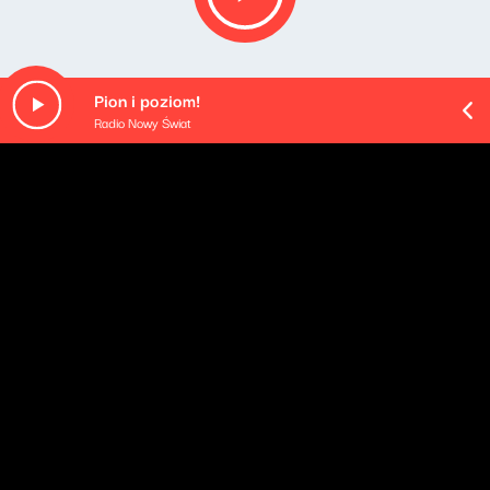
Pion i poziom!
Radio Nowy Świat
Opis podcastu
Cztery godziny porannego budzenia - od poniedziałku
do czwartku. Rozmowy z gośćmi: ekspertami i
komentatorami, polityka oczami (i uszami) Klaudiusza
Slezaka, sportowa Ostra Gra, kąciki tematyczne oraz
rozmaitości od naszych wszędobylskich reporterek i