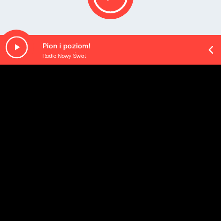
Pion i poziom!
Radio Nowy Świat
Opis podcastu
Cztery godziny porannego budzenia - od poniedziałku
do czwartku. Rozmowy z gośćmi: ekspertami i
komentatorami, polityka oczami (i uszami) Klaudiusza
Slezaka, sportowa Ostra Gra, kąciki tematyczne oraz
rozmaitości od naszych wszędobylskich reporterek i