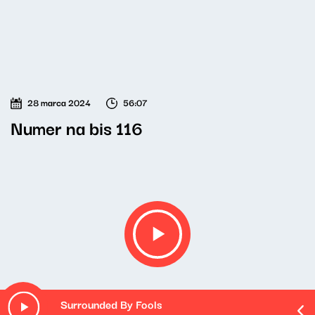
28 marca 2024
56:07
Numer na bis 116
Surrounded By Fools