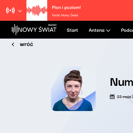
Pion i poziom!
Radio Nowy Świat
Start
Antena
Podc
wróć
Nume
23 maja