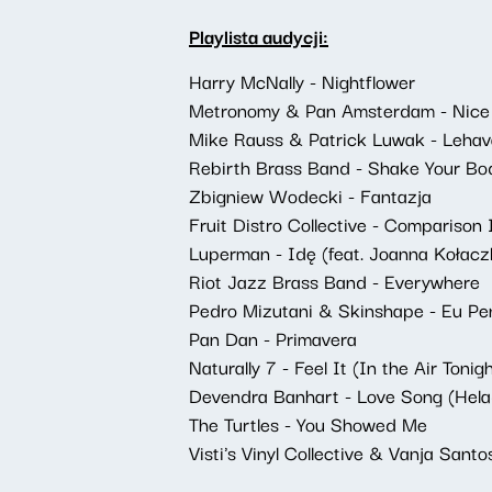
Playlista audycji:
Harry McNally - Nightflower
Metronomy & Pan Amsterdam - Nice T
Mike Rauss & Patrick Luwak - Lehav
Rebirth Brass Band - Shake Your B
Zbigniew Wodecki - Fantazja
Fruit Distro Collective - Comparison I
Luperman - Idę (feat. Joanna Kołac
Riot Jazz Brass Band - Everywhere
Pedro Mizutani & Skinshape - Eu Pe
Pan Dan - Primavera
Naturally 7 - Feel It (In the Air Tonig
Devendra Banhart - Love Song (Hel
The Turtles - You Showed Me
Visti's Vinyl Collective & Vanja Sant