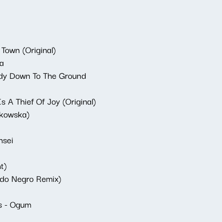
own (Original)
a
ody Down To The Ground
s A Thief Of Joy (Original)
zkowska)
nsei
ht)
ado Negro Remix)
os - Ogum