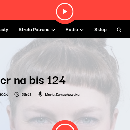
asty
Strefa Patrona
Radio
Sklep
r na bis 124
 2024
56:43
Maria Zamachowska