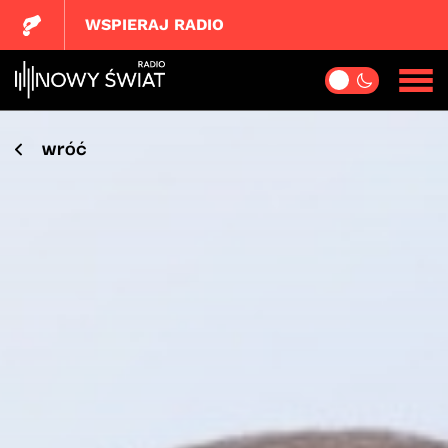
WSPIERAJ RADIO
wróć