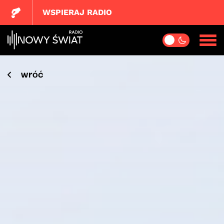
WSPIERAJ RADIO
wróć