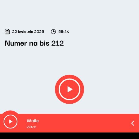
22 kwietnia 2026
55:44
Numer na bis 212
Waile
Witch