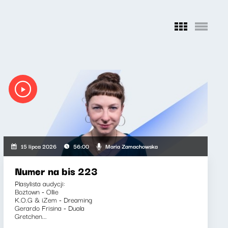
Maria Zamachowska
15 lipca 2026
56:00
Numer na bis 223
Plasylista audycji:
Boztown - Ollie
K.O.G & iZem - Dreaming
Gerardo Frisina - Duala
Gretchen...