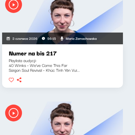
Maria Zamachowska
3 czerwca 2026
56:15
Numer na bis 217
Playlista audycji:
40 Winks - We've Come This Far
Saigon Soul Revival - Khúc Tình Yên Vui...