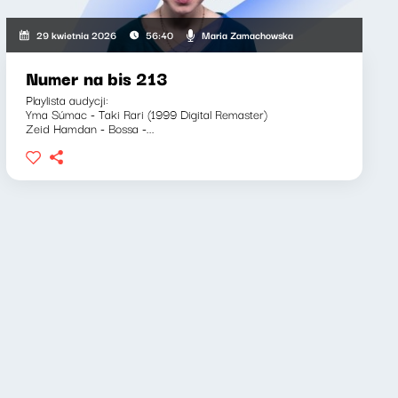
Maria Zamachowska
29 kwietnia 2026
56:40
Numer na bis 213
Playlista audycji:
Yma Súmac - Taki Rari (1999 Digital Remaster)
Zeid Hamdan - Bossa -...