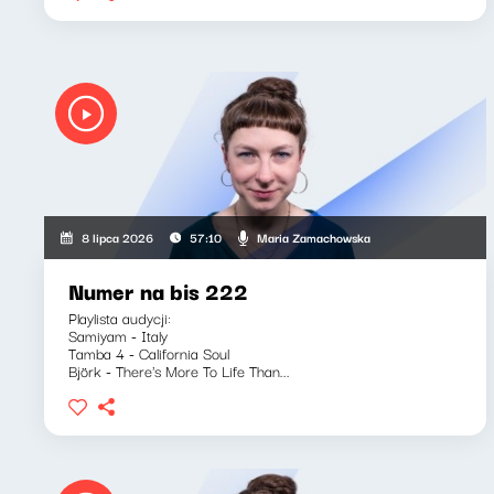
Maria Zamachowska
8 lipca 2026
57:10
Numer na bis 222
Playlista audycji:
Samiyam - Italy
Tamba 4 - California Soul
Björk - There's More To Life Than...