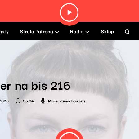
asty
Strefa Patrona
Radio
Sklep
r na bis 216
 2026
55:34
Maria Zamachowska