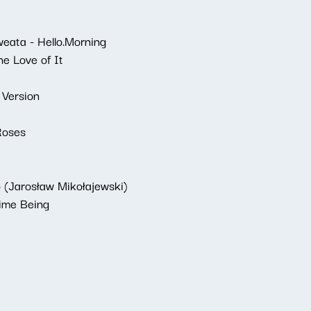
eata - Hello.Morning
he Love of It
 Version
Roses
 (Jarosław Mikołajewski)
Time Being