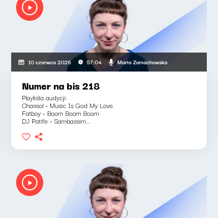
Maria Zamachowska
10 czerwca 2026
57:04
Numer na bis 218
Playlista audycji:
Chassol - Music Is God My Love
Fatboy - Boom Boom Boom
DJ Patife - Sambassim...