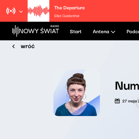
The Departure
Elliot Goldenthal
Start
Antena
Podc
wróć
Nume
27 maja