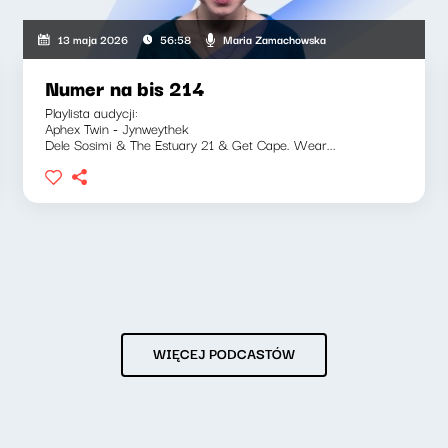
Maria Zamachowska
13 maja 2026
56:58
Numer na bis 214
Playlista audycji:
Aphex Twin - Jynweythek
Dele Sosimi & The Estuary 21 & Get Cape. Wear...
WIĘCEJ PODCASTÓW