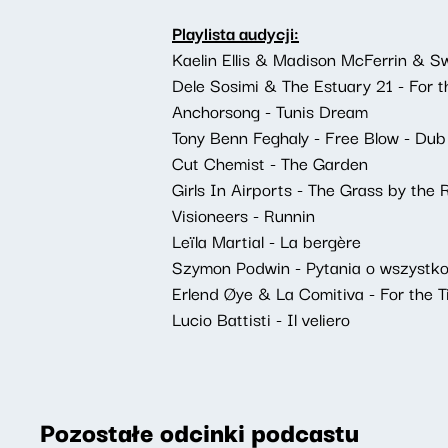
Playlista audycji:
Kaelin Ellis & Madison McFerrin & Sw
Dele Sosimi & The Estuary 21 - For t
Anchorsong - Tunis Dream
Tony Benn Feghaly - Free Blow - Dub
Cut Chemist - The Garden
Girls In Airports - The Grass by the 
Visioneers - Runnin
Leïla Martial - La bergère
Szymon Podwin - Pytania o wszystko
Erlend Øye & La Comitiva - For the 
Lucio Battisti - Il veliero
Pozostałe odcinki podcastu