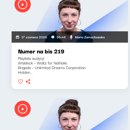
Maria Zamachowska
17 czerwca 2026
56:48
Numer na bis 219
Playlista audycji:
Waldeck - Waltz for Nathalie
Brigade - Unlimited Dreams Corporation
Hidden...