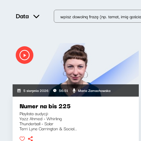
Data
Maria Zamachowska
5 sierpnia 2026
56:51
Numer na bis 225
Playlista audycji:
Yazz Ahmed - Whirling
Thunderball - Solar
Terri Lyne Carrington & Social...