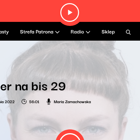
asty
Strefa Patrona
Radio
Sklep
r na bis 29
nia 2022
56:01
Maria Zamachowska