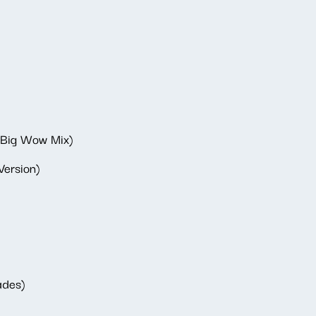
e Big Wow Mix)
 Version)
ades)