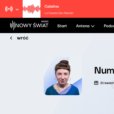
Catalina
La Cuneta Son Machin
Start
Antena
Podc
wróć
Nume
21 kwiet