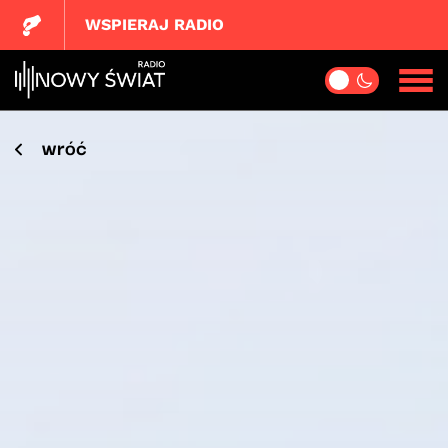
WSPIERAJ RADIO
wróć