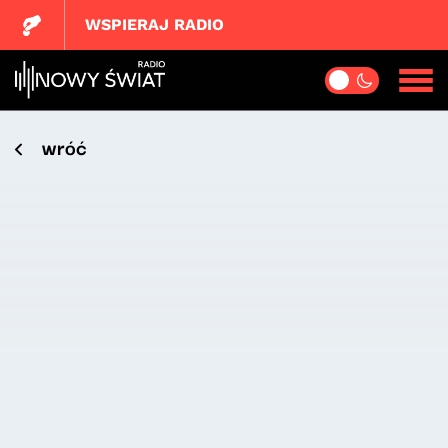
WSPIERAJ RADIO
wróć