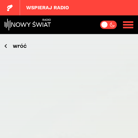
WSPIERAJ RADIO
wróć