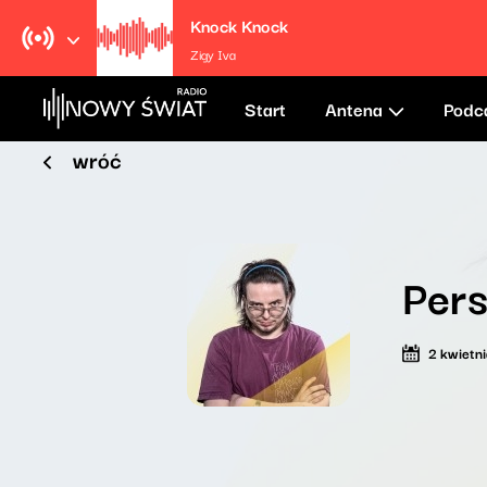
Knock Knock
Zigy Iva
Start
Antena
Podc
wróć
Pers
2 kwietn