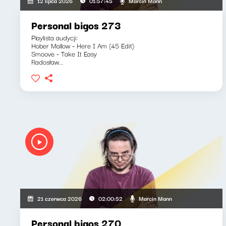
Marcin Mann
12 lipca 2026
01:57:45
Personal bigos 273
Playlista audycji:
Hober Mallow - Here I Am (45 Edit)
Smoove - Take It Easy
Radosław...
Marcin Mann
21 czerwca 2026
02:00:52
Personal bigos 270