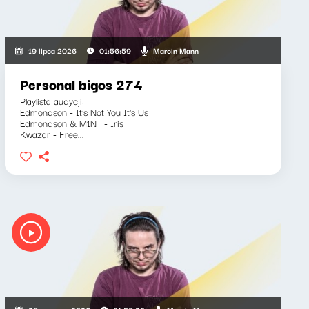
Marcin Mann
19 lipca 2026
01:56:59
Personal bigos 274
Playlista audycji:
Edmondson - It's Not You It's Us
Edmondson & M1NT - Iris
Kwazar - Free...