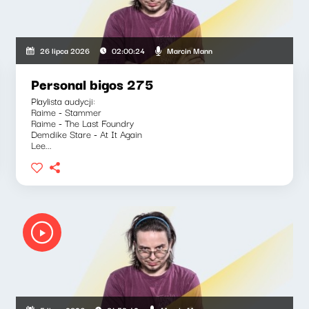
Marcin Mann
26 lipca 2026
02:00:24
Personal bigos 275
Playlista audycji:
Raime - Stammer
Raime - The Last Foundry
Demdike Stare - At It Again
Lee...