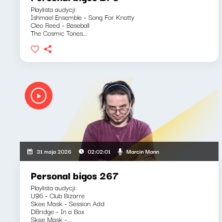
Playlista audycji:
Ishmael Ensemble - Song For Knotty
Cleo Reed - Baseball
The Cosmic Tones...
Marcin Mann
31 maja 2026
02:02:01
Personal bigos 267
Playlista audycji:
U96 - Club Bizarre
Skee Mask - Session Add
DBridge - In a Box
Skee Mask -...