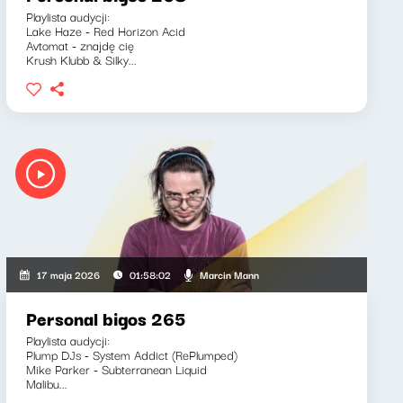
Playlista audycji:
Lake Haze - Red Horizon Acid
Avtomat - znajdę cię
Krush Klubb & Silky...
Marcin Mann
17 maja 2026
01:58:02
Personal bigos 265
Playlista audycji:
Plump DJs - System Addict (RePlumped)
Mike Parker - Subterranean Liquid
Malibu...