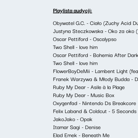
Playlista audycji:
Obywatel G.C. - Ciało (Zuchy Acid D
Justyna Steczkowska - Oko za oko 
Oscar Pettiford - Oscalypso
Two Shell - love him
Oscar Pettiford - Bohemia After Dar
Two Shell - love him
FlowerBoyDeMii - Lambent Light (feat
Franek Warzywa & Młody Budda - Du
Ruby My Dear - Asile à la Plage
Ruby My Dear - Music Box
Oxygenfad - Nintendo Ds Breakcore
Felix Laband & Coldcut - 5 Seconds
JakoJako - Opak
Itamar Sagi - Denise
Elad Emek - Beneath Me