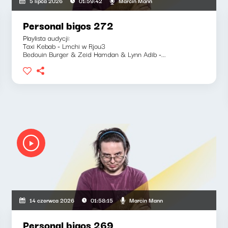
Marcin Mann
5 lipca 2026
01:59:42
Personal bigos 272
Playlista audycji:
Taxi Kebab - Lmchi w Rjou3
Bedouin Burger & Zeid Hamdan & Lynn Adib -...
Marcin Mann
14 czerwca 2026
01:58:15
Personal bigos 269