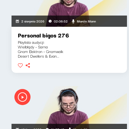
Marcin Mann
2 sierpnia 2026
02:06:52
Personal bigos 276
Playlista audycji:
Wielbłądy - Sarna
Gnom Elektron - Gnomwalk
Desert Dwellers & Evan...