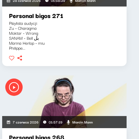
Marcin Mann
28 czerwca 2026
01:58:39
Personal bigos 271
Playlista audycji:
Zu - Charagma
Moktar - Wrong
SANAM - Bell بل
Marina Herlop - miu
Philippe...
Marcin Mann
7 czerwca 2026
01:57:19
Personal bigos 268