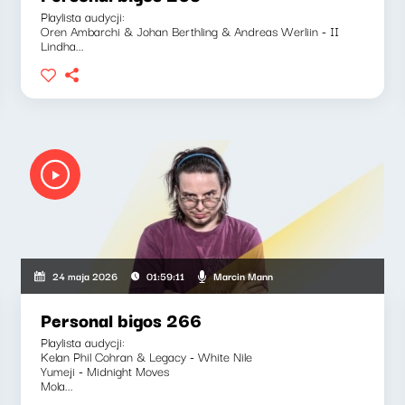
Playlista audycji:
Oren Ambarchi & Johan Berthling & Andreas Werliin - II
Lindha...
Marcin Mann
24 maja 2026
01:59:11
Personal bigos 266
Playlista audycji:
Kelan Phil Cohran & Legacy - White Nile
Yumeji - Midnight Moves
Mola...