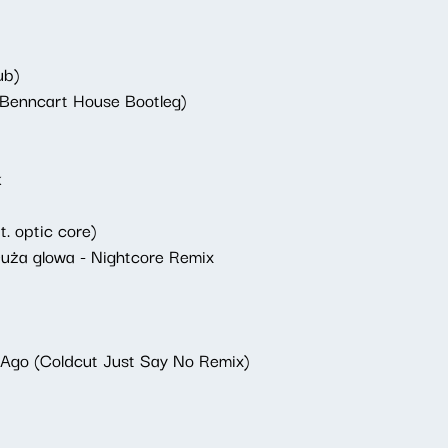
ub)
(Benncart House Bootleg)
k
. optic core)
ża glowa - Nightcore Remix
 Ago (Coldcut Just Say No Remix)