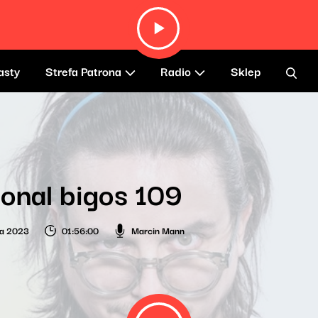
asty
Strefa Patrona
Radio
Sklep
onal bigos 109
ia 2023
01:56:00
Marcin Mann