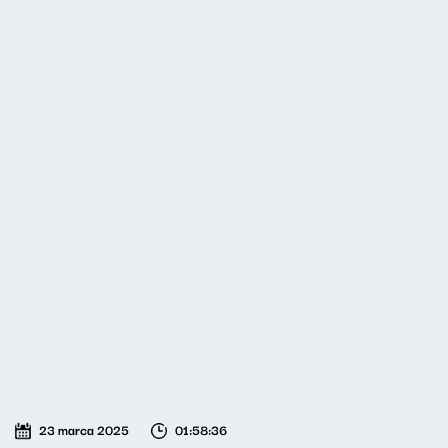
23 marca 2025
01:58:36