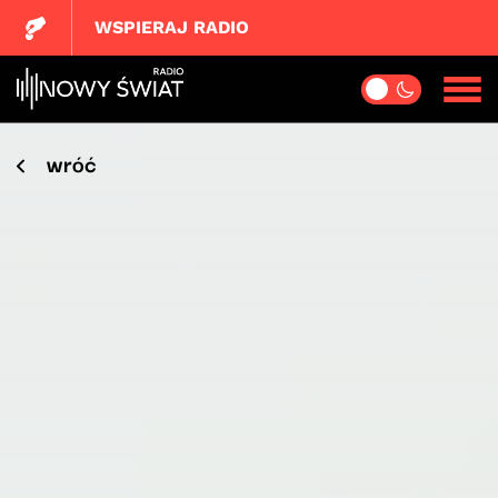
WSPIERAJ RADIO
wróć