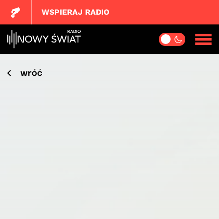
WSPIERAJ RADIO
wróć