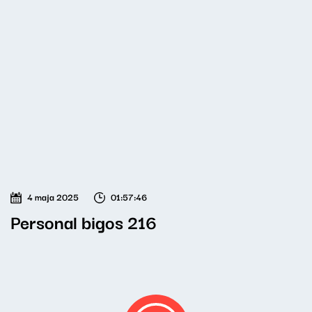
4 maja 2025
01:57:46
Personal bigos 216