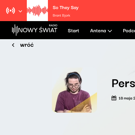
So They Say
Brant Bjork
Start
Antena
Podc
wróć
Pers
18 maja 