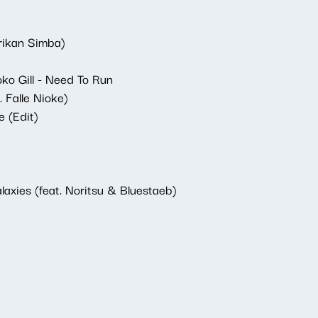
rikan Simba)
o Gill - Need To Run
 Falle Nioke)
e (Edit)
laxies (feat. Noritsu & Bluestaeb)