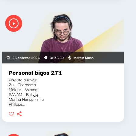
Marcin Mann
28 czerwca 2026
01:58:39
Personal bigos 271
Playlista audycji:
Zu - Charagma
Moktar - Wrong
SANAM - Bell بل
Marina Herlop - miu
Philippe...