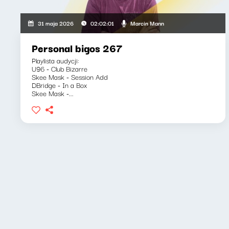
Marcin Mann
31 maja 2026
02:02:01
Personal bigos 267
Playlista audycji:
U96 - Club Bizarre
Skee Mask - Session Add
DBridge - In a Box
Skee Mask -...