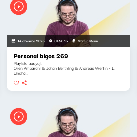
Marcin Mann
14 czerwca 2026
01:58:15
Personal bigos 269
Playlista audycji:
Oren Ambarchi & Johan Berthling & Andreas Werliin - II
Lindha...