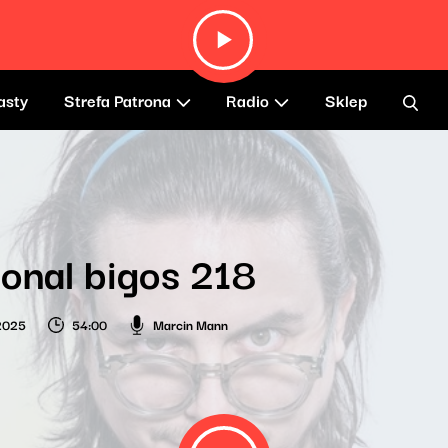
asty
Strefa Patrona
Radio
Sklep
onal bigos 218
2025
54:00
Marcin Mann