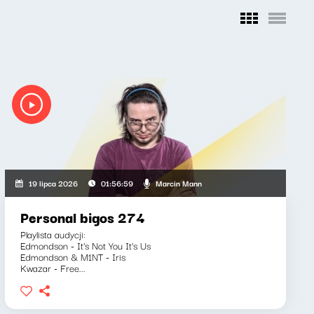
Marcin Mann
19 lipca 2026
01:56:59
Personal bigos 274
Playlista audycji:
Edmondson - It's Not You It's Us
Edmondson & M1NT - Iris
Kwazar - Free...