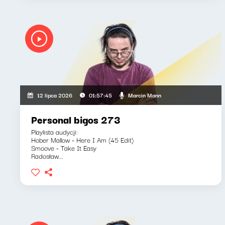
Marcin Mann
12 lipca 2026
01:57:45
Personal bigos 273
Playlista audycji:
Hober Mallow - Here I Am (45 Edit)
Smoove - Take It Easy
Radosław...