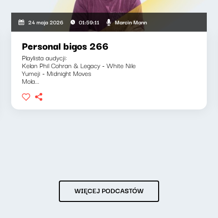
Marcin Mann
24 maja 2026
01:59:11
Personal bigos 266
Playlista audycji:
Kelan Phil Cohran & Legacy - White Nile
Yumeji - Midnight Moves
Mola...
WIĘCEJ PODCASTÓW