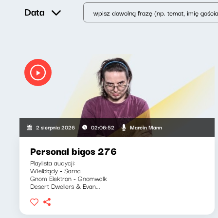
Data
Marcin Mann
2 sierpnia 2026
02:06:52
Personal bigos 276
Playlista audycji:
Wielbłądy - Sarna
Gnom Elektron - Gnomwalk
Desert Dwellers & Evan...