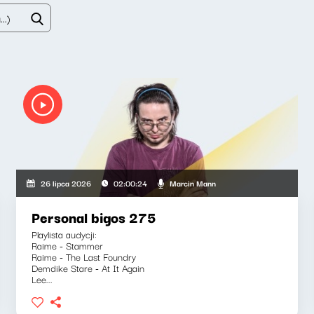
Marcin Mann
26 lipca 2026
02:00:24
Personal bigos 275
Playlista audycji:
Raime - Stammer
Raime - The Last Foundry
Demdike Stare - At It Again
Lee...