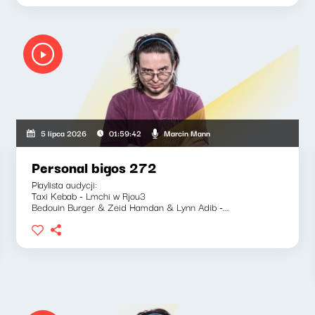
Marcin Mann
5 lipca 2026
01:59:42
Personal bigos 272
Playlista audycji:
Taxi Kebab - Lmchi w Rjou3
Bedouin Burger & Zeid Hamdan & Lynn Adib -...