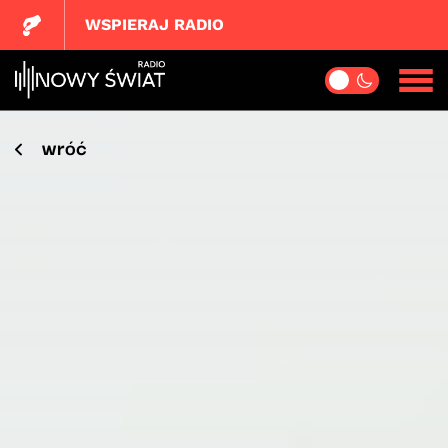
WSPIERAJ RADIO
wróć