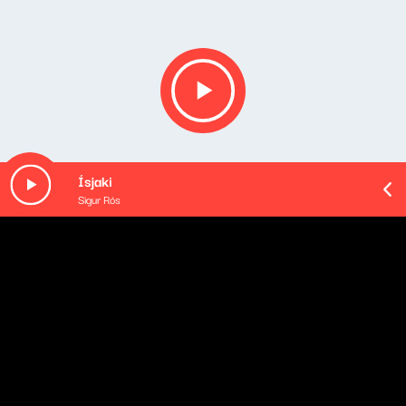
Ísjaki
Sigur Rós
O odcinku
Playlista audycji: