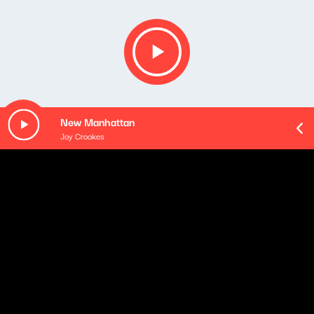
New Manhattan
Joy Crookes
O odcinku
Playlista audycji:
700 Feel - night nurse [4tahms]