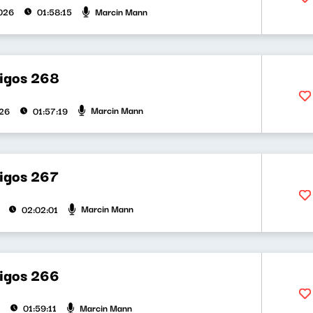
Marcin Mann
026
01:58:15
bigos 268
Marcin Mann
026
01:57:19
bigos 267
Marcin Mann
02:02:01
bigos 266
Marcin Mann
01:59:11