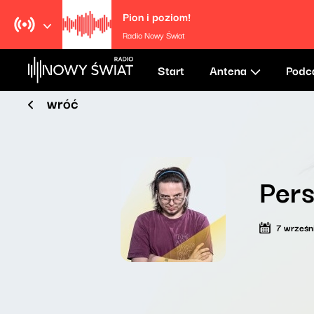
Pion i poziom!
Radio Nowy Świat
Start
Antena
Podc
wróć
Pers
7 wrześn