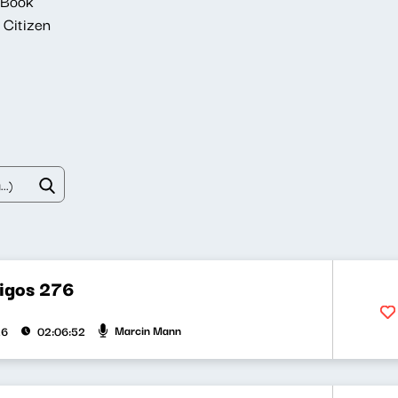
 Book
 Citizen
bigos 276
Marcin Mann
26
02:06:52