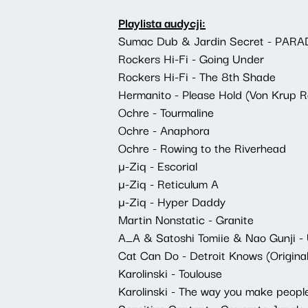
Playlista audycji:
Sumac Dub & Jardin Secret - PARAD
Rockers Hi-Fi - Going Under
Rockers Hi-Fi - The 8th Shade
Hermanito - Please Hold (Von Krup R
Ochre - Tourmaline
Ochre - Anaphora
Ochre - Rowing to the Riverhead
µ-Ziq - Escorial
µ-Ziq - Reticulum A
µ-Ziq - Hyper Daddy
Martin Nonstatic - Granite
A_A & Satoshi Tomiie & Nao Gunji -
Cat Can Do - Detroit Knows (Original
Karolinski - Toulouse
Karolinski - The way you make people 