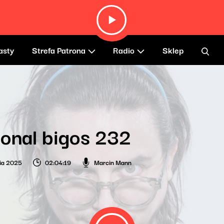
asty
Strefa Patrona
Radio
Sklep
onal bigos 232
ia 2025
02:04:19
Marcin Mann