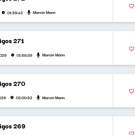
Marcin Mann
01:59:42
igos 271
Marcin Mann
2026
01:58:39
bigos 270
Marcin Mann
026
02:00:52
bigos 269